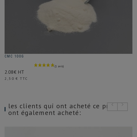
CMC 100G
2.08€ HT
Prix
2,50 € TTC
les clients qui ont acheté ce produit
ont également acheté: