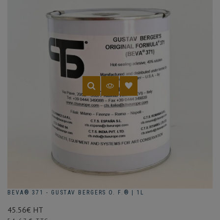
BEVA® 371 - GUSTAV BERGERS O. F.® | 1L
45.56€ HT
Prix