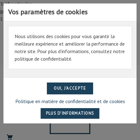
Tarif particulier,
Vos paramètres de cookies
(professionnel, connectez-vous pour bénéficier de la remise de
15%)
Nous utilisons des cookies pour vous garantir la
Tarif particulier,
meilleure expérience et améliorer la performance de
(professionnel, connectez-vous pour bénéficier de la
notre site. Pour plus d’informations, consultez notre
remise de 15%)
politique de confidentialité.
07 69 94 13 47
contact@artechpro.fr
Politique en matière de confidentialité et de cookies