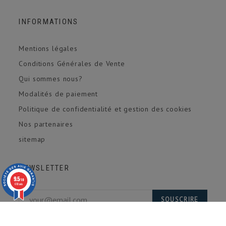
INFORMATIONS
Mentions légales
Conditions Générales de Vente
Qui sommes nous?
Modalités de paiement
Politique de confidentialité et gestion des cookies
Nos partenaires
sitemap
NEWSLETTER
9.5
(4 avis)
/10
618 avis
SOUSCRIRE
En vous inscrivant, vous acceptez de recevoir