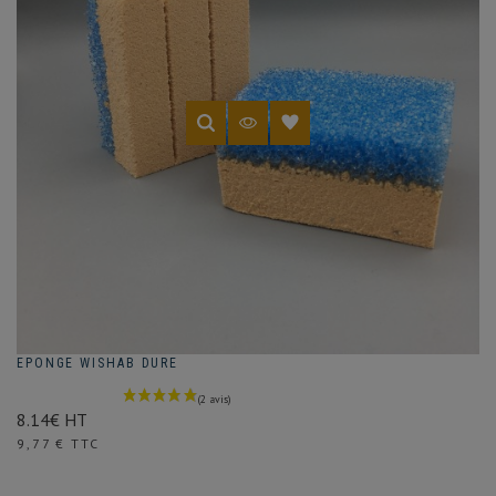
EPONGE WISHAB DURE
8.14€ HT
Prix
9,77 € TTC