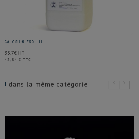
CALOSIL® E50 | 1L
35.7€ HT
Prix
42,84 € TTC
dans la même catégorie