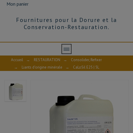
Mon panier
Fournitures pour la Dorure et la
Conservation-Restauration.
Accueil
→
RESTAURATION
→
Consolider, Refixer
→
Liants d'origine minérale
→
CaLoSil E25 | 5L
CALOSILgamme-INFO
CALOSIL-info