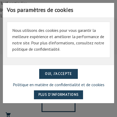
Tarif particulier,
Vos paramètres de cookies
(professionnel, connectez-vous pour bénéficier de la remise de
15%)
Nous utilisons des cookies pour vous garantir la
Tarif particulier,
meilleure expérience et améliorer la performance de
(professionnel, connectez-vous pour bénéficier de la
notre site. Pour plus d’informations, consultez notre
remise de 15%)
politique de confidentialité.
07 69 94 13 47
contact@artechpro.fr
Politique en matière de confidentialité et de cookies