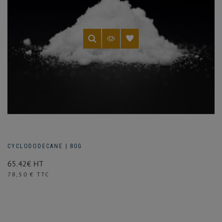
CYCLODODECANE | 80G
65.42€ HT
Prix
78,50 € TTC