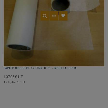
PAPIER BOLLORE 12G/M2 0.75 - ROULEAU 30M
107.05€ HT
Prix
128,46 € TTC