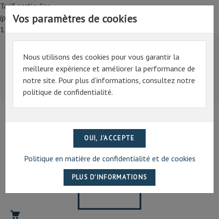
Tarif particulier,
Vos paramètres de cookies
(professionnel, connectez-vous pour bénéficier de la remise de
15%)
Nous utilisons des cookies pour vous garantir la
Tarif particulier,
meilleure expérience et améliorer la performance de
(professionnel, connectez-vous pour bénéficier de la
notre site. Pour plus d’informations, consultez notre
remise de 15%)
politique de confidentialité.
07 69 94 13 47
contact@artechpro.fr
Politique en matière de confidentialité et de cookies