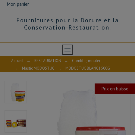
Mon panier
Fournitures pour la Dorure et la
Conservation-Restauration.
Accueil
→
RESTAURATION
→
Combler, mouler
→
Mastic MODOSTUC
→
MODOSTUC BLANC | 500G
Prix en baisse
AVIS À PROPOS DU PRODUIT
8.6
/10
VOIR L'ATTESTATION
Basé sur 6 avis