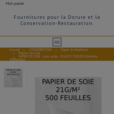
Mon panier
Fournitures pour la Dorure et la
Conservation-Restauration.
Accueil
→
CONSERVATION
→
Papier & Interfaces
→
Papiers de soie
→
PAPIER DE SOIE - sans acide - 21G/M2 75X100 | Ramette
500feuilles