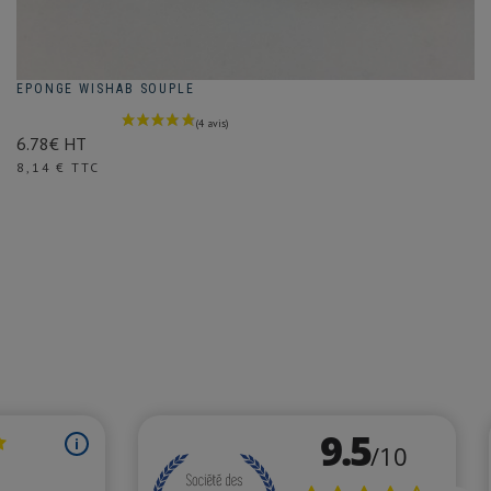
EPONGE WISHAB SOUPLE
6.78€ HT
Prix
8,14 € TTC