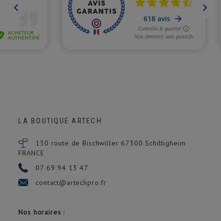
LA BOUTIQUE ARTECH
130 route de Bischwiller 67300
Schiltigheim
FRANCE
07 69 94 13 47
(1 avis)
contact@artechpro.fr
Nos horaires :