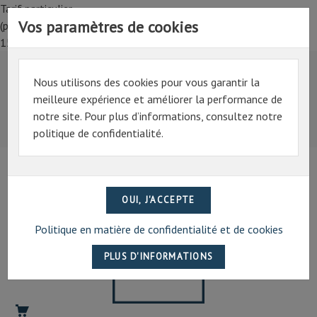
Tarif particulier,
Vos paramètres de cookies
(professionnel, connectez-vous pour bénéficier de la remise de
15%)
Nous utilisons des cookies pour vous garantir la
Tarif particulier,
meilleure expérience et améliorer la performance de
(professionnel, connectez-vous pour bénéficier de la
notre site. Pour plus d’informations, consultez notre
remise de 15%)
politique de confidentialité.
07 69 94 13 47
contact@artechpro.fr
Politique en matière de confidentialité et de cookies