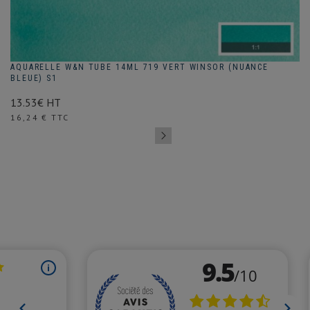
AQUARELLE W&N TUBE 14ML 719 VERT WINSOR (NUANCE
BLEUE) S1
13.53€ HT
Prix
16,24 € TTC