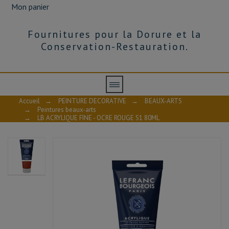
Mon panier
Fournitures pour la Dorure et la
Conservation-Restauration.
Accueil
→
PEINTURE DECORATIVE
→
BEAUX-ARTS
→
Peintures beaux-arts
→
LB ACRYLIQUE FINE - OCRE ROUGE S1 80ML