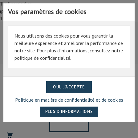
Tarif particulier,
Vos paramètres de cookies
(professionnel, connectez-vous pour bénéficier de la remise de
15%)
Nous utilisons des cookies pour vous garantir la
Tarif particulier,
meilleure expérience et améliorer la performance de
(professionnel, connectez-vous pour bénéficier de la
notre site. Pour plus d’informations, consultez notre
remise de 15%)
politique de confidentialité.
07 69 94 13 47
contact@artechpro.fr
Politique en matière de confidentialité et de cookies