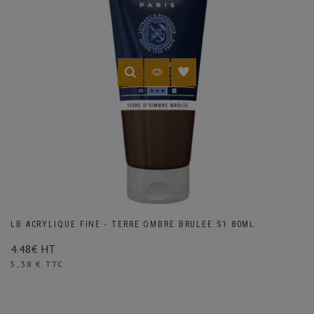
LB ACRYLIQUE FINE - TERRE OMBRE BRULEE S1 80ML
4.48€ HT
Prix
5,38 € TTC