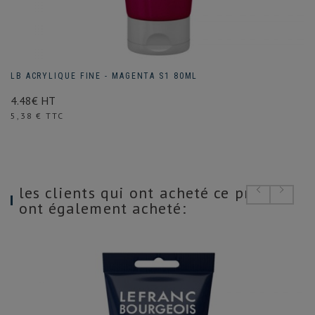
LB ACRYLIQUE FINE - MAGENTA S1 80ML
4.48€ HT
Prix
5,38 € TTC
les clients qui ont acheté ce produit
ont également acheté: