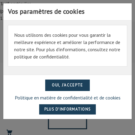
Tarif particulier,
Vos paramètres de cookies
(professionnel, connectez-vous pour bénéficier de la remise de
15%)
Nous utilisons des cookies pour vous garantir la
Tarif particulier,
meilleure expérience et améliorer la performance de
(professionnel, connectez-vous pour bénéficier de la
notre site. Pour plus d’informations, consultez notre
remise de 15%)
politique de confidentialité.
07 69 94 13 47
contact@artechpro.fr
Politique en matière de confidentialité et de cookies