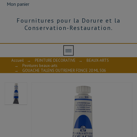
Mon panier
Fournitures pour la Dorure et la
Conservation-Restauration.
Accueil
→
PEINTURE DECORATIVE
→
BEAUX-ARTS
→
Peintures beaux-arts
→
GOUACHE TALENS OUTREMER FONCE 20 ML 506