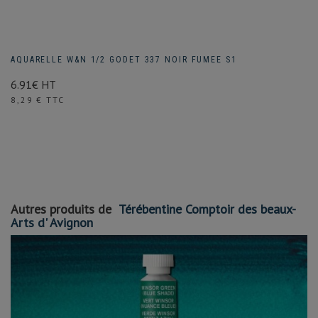
AQUARELLE W&N 1/2 GODET 337 NOIR FUMEE S1
6.91€ HT
Prix
8,29 € TTC
Autres produits de
Térébentine Comptoir des beaux-
Arts d' Avignon