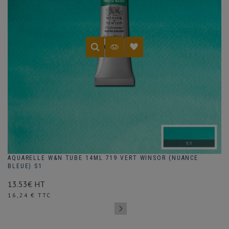
AQUARELLE W&N TUBE 14ML 719 VERT WINSOR (NUANCE
BLEUE) S1
13.53€ HT
Prix
16,24 € TTC