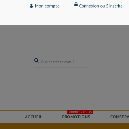
Tarif particulier,
Mon compte
Connexion ou S'inscrire
(professionnel, connectez-vous pour bénéficier de la remise de 15
PROMO EN COURS
ACCUEIL
PROMOTIONS
CONSERV