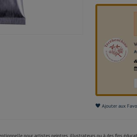
V
A
Ajouter aux Favo
eptionnelle pour artistes peintres, illustrateurs ou à des fins édu