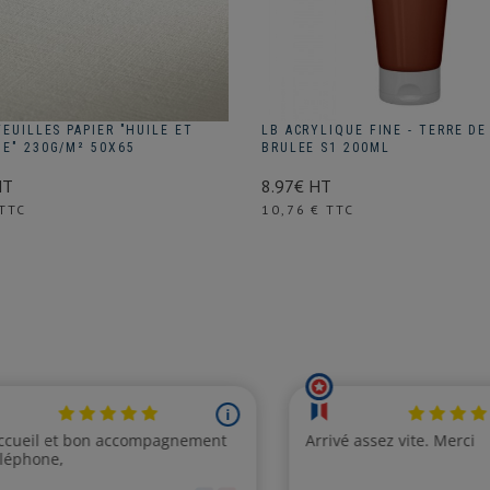
FEUILLES PAPIER "HUILE ET
LB ACRYLIQUE FINE - TERRE DE
UE" 230G/M² 50X65
BRULEE S1 200ML
HT
8.97€ HT
Prix
 TTC
10,76 € TTC