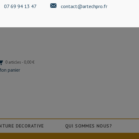
07 69 94 13 47
contact@artechpro.fr
0 articles - 0,00 €
on panier
NTURE DECORATIVE
QUI SOMMES NOUS?