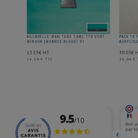
 SIENNE
AQUARELLE W&N TUBE 14ML 719 VERT
PACK 10 
WINSOR (NUANCE BLEUE) S1
ACRYLIQ
13.53€ HT
30.03€ 
Prix
Prix
16,24 € TTC
36,04 €