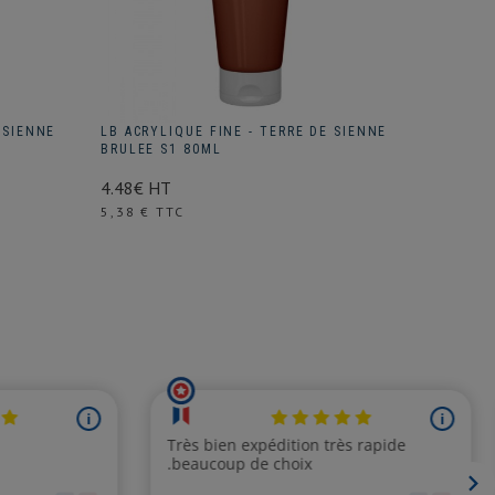
 SIENNE
LB ACRYLIQUE FINE - TERRE DE SIENNE
LB ACRY
BRULEE S1 80ML
BRULEE 
4.48€ HT
8.34€ H
Prix
Prix
5,38 € TTC
10,01 €