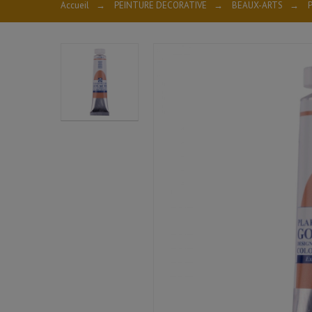
Accueil
→
PEINTURE DECORATIVE
→
BEAUX-ARTS
→
P