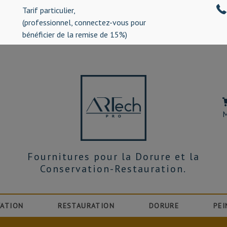
Tarif particulier,
%)
(professionnel, connectez-vous pour
bénéficier de la remise de 15%)
M
Fournitures pour la Dorure et la
Conservation-Restauration.
ATION
RESTAURATION
DORURE
PEI