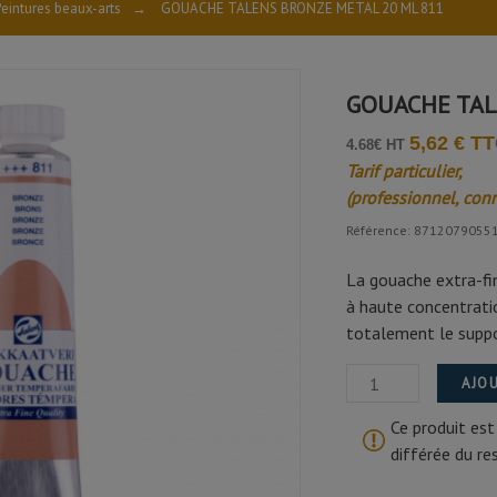
eintures beaux-arts
→
GOUACHE TALENS BRONZE METAL 20 ML 811
GOUACHE TAL
5,62 € T
4.68€ HT
Tarif particulier,
(professionnel, con
Référence: 8712079055
La gouache extra-fi
à haute concentrati
totalement le suppo
AJOU
Ce produit est
différée du r