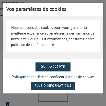
Tarif particulier,
Vos paramètres de cookies
(professionnel, connectez-vous pour bénéficier de la remise de
15%)
Nous utilisons des cookies pour vous garantir la
Tarif particulier,
meilleure expérience et améliorer la performance de
(professionnel, connectez-vous pour bénéficier de la
notre site. Pour plus d’informations, consultez notre
remise de 15%)
politique de confidentialité.
07 69 94 13 47
contact@artechpro.fr
Politique en matière de confidentialité et de cookies