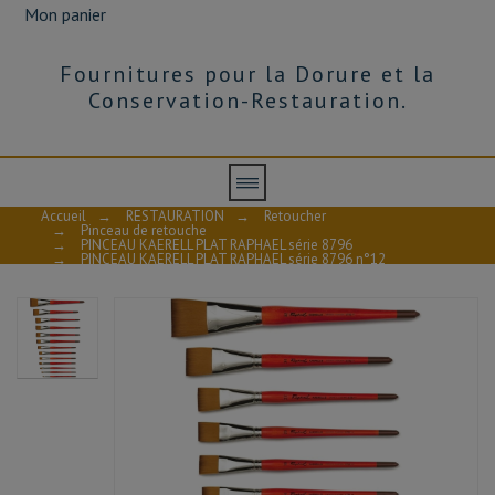
Mon panier
Fournitures pour la Dorure et la
Conservation-Restauration.
Accueil
→
RESTAURATION
→
Retoucher
→
Pinceau de retouche
→
PINCEAU KAERELL PLAT RAPHAEL série 8796
→
PINCEAU KAERELL PLAT RAPHAEL série 8796 n°12