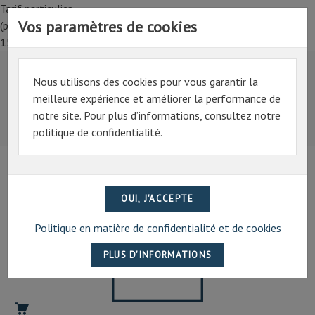
Tarif particulier,
Vos paramètres de cookies
(professionnel, connectez-vous pour bénéficier de la remise de
15%)
Nous utilisons des cookies pour vous garantir la
Tarif particulier,
meilleure expérience et améliorer la performance de
(professionnel, connectez-vous pour bénéficier de la
notre site. Pour plus d’informations, consultez notre
remise de 15%)
politique de confidentialité.
07 69 94 13 47
contact@artechpro.fr
Politique en matière de confidentialité et de cookies