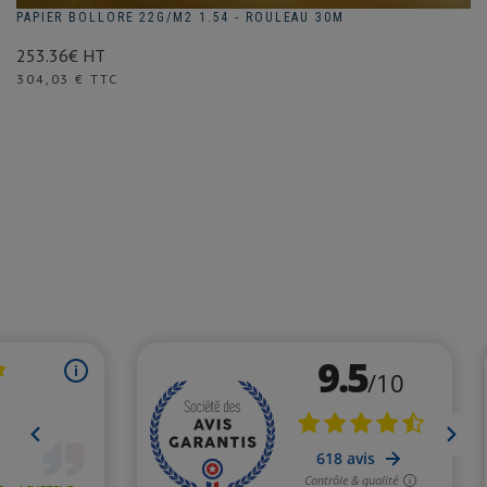
PAPIER BOLLORE 22G/M2 1.54 - ROULEAU 30M
253.36€ HT
Prix
304,03 € TTC