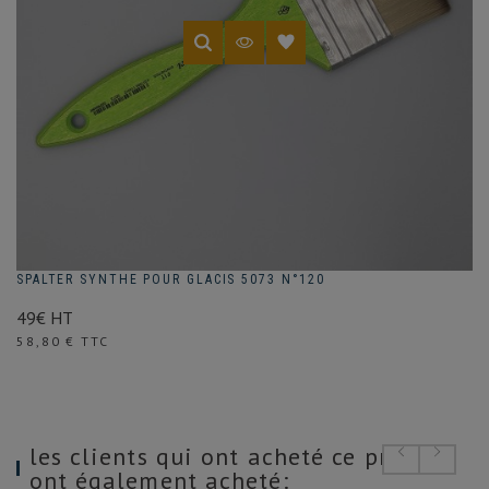
SPALTER SYNTHE POUR GLACIS 5073 N°120
49€ HT
Prix
58,80 € TTC
les clients qui ont acheté ce produit
ont également acheté: