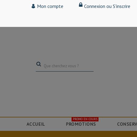
Tarif particulier,
Mon compte
Connexion ou S'inscrire
(professionnel, connectez-vous pour bénéficier de la remise de 15
PROMO EN COURS
ACCUEIL
PROMOTIONS
CONSERV