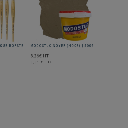
IQUE BORSTE
MODOSTUC NOYER (NOCE) | 500G
8.26€ HT
Prix
9,91 € TTC