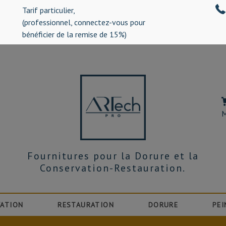
Tarif particulier,
%)
(professionnel, connectez-vous pour
bénéficier de la remise de 15%)
M
Fournitures pour la Dorure et la
Conservation-Restauration.
ATION
RESTAURATION
DORURE
PEI