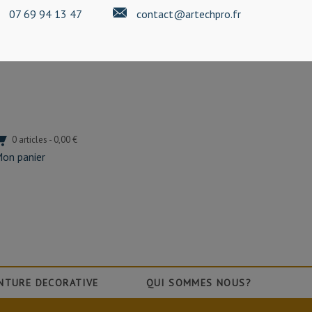
07 69 94 13 47
contact@artechpro.fr
0 articles - 0,00 €
on panier
NTURE DECORATIVE
QUI SOMMES NOUS?