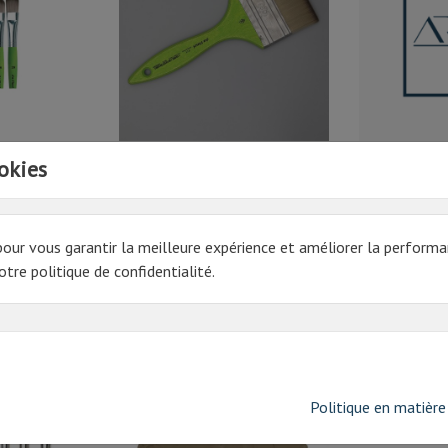
75 N°8
SPALTER SYNTHE POUR GLACIS
okies
5073 N°120
PINCEAU HOB
49€ HT
11.85€ HT
Prix
Prix
58,80 € TTC
14,22 € TTC
pour vous garantir la meilleure expérience et améliorer la performa
tre politique de confidentialité.
oduit ont également acheté:
PRIX EN BAISSE
Politique en matière