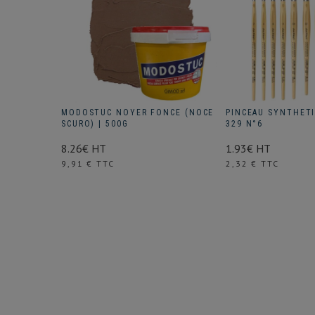
MODOSTUC NOYER FONCE (NOCE
PINCEAU SYNTHET
SCURO) | 500G
329 N°6
8.26€ HT
1.93€ HT
Prix
Prix
9,91 € TTC
2,32 € TTC