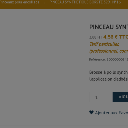
Pinceaux pour encollage
→
PINCEAU SYNTHETIQUE BORSTE 329 | N°16
PINCEAU SYN
4,56 € TT
3.8€ HT
Tarif particulier,
(professionnel, con
Référence: 8000000024
Brosse à poils synth
l'application d'adhé
AJOU
Ajouter aux Favo