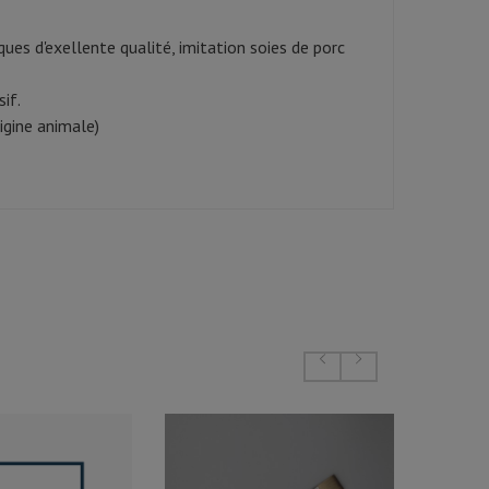
ues d'exellente qualité, imitation soies de porc
if.
igine animale)