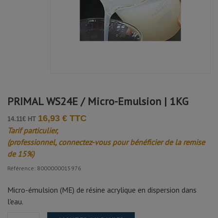
Avis soumis à un contrôle
FRANCINE S.
Publié le 16/06/2025 à 08:43
(Date de commande : 04/06/2025)
Okay
PRIMAL WS24E / Micro-Emulsion | 1KG
16,93 € TTC
14.11€ HT
Tarif particulier,
(professionnel, connectez-vous pour bénéficier de la remise
de 15%)
Référence: 8000000015976
Micro-émulsion (ME) de résine acrylique en dispersion dans
l'eau.