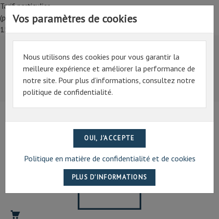
Tarif particulier,
Vos paramètres de cookies
(professionnel, connectez-vous pour bénéficier de la remise de
15%)
Nous utilisons des cookies pour vous garantir la
Tarif particulier,
meilleure expérience et améliorer la performance de
(professionnel, connectez-vous pour bénéficier de la
notre site. Pour plus d’informations, consultez notre
remise de 15%)
politique de confidentialité.
07 69 94 13 47
contact@artechpro.fr
Politique en matière de confidentialité et de cookies