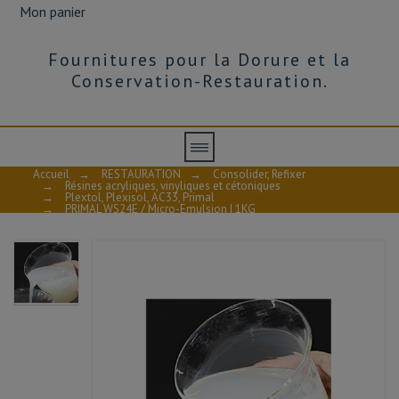
Mon panier
Fournitures pour la Dorure et la
Conservation-Restauration.
Accueil
→
RESTAURATION
→
Consolider, Refixer
→
Résines acryliques, vinyliques et cétoniques
→
Plextol, Plexisol, AC33, Primal
→
PRIMAL WS24E / Micro-Emulsion | 1KG
AVIS À PROPOS DU PRODUIT
PRIMAL WS 24E
Fiche technique - PRIMAL WS 24 E
10
/10
VOIR L'ATTESTATION
Basé sur 1 avis