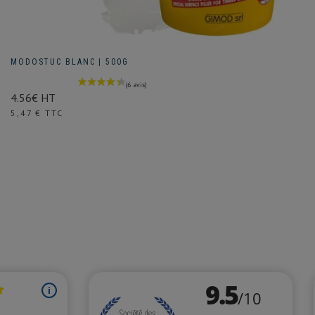
MODOSTUC BLANC | 500G
4.56€ HT
Prix
5,47 € TTC