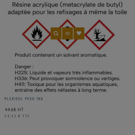
PLEXISOL P550 1KG
44.6€ HT
Prix
53,52 € TTC