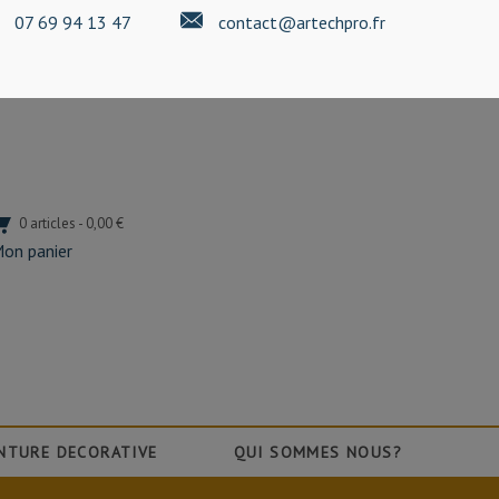
07 69 94 13 47
contact@artechpro.fr
0 articles - 0,00 €
on panier
NTURE DECORATIVE
QUI SOMMES NOUS?