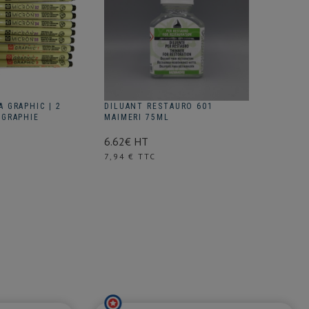
 GRAPHIC | 2
DILUANT RESTAURO 601
COLLE A
IGRAPHIE
MAIMERI 75ML
34.33€ 
6.62€ HT
Prix
41,19 €
Prix
7,94 € TTC