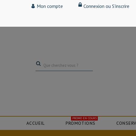
Tarif particulier,
Mon compte
Connexion ou S'inscrire
(professionnel, connectez-vous pour bénéficier de la remise de 15
PROMO EN COURS
ACCUEIL
PROMOTIONS
CONSERV