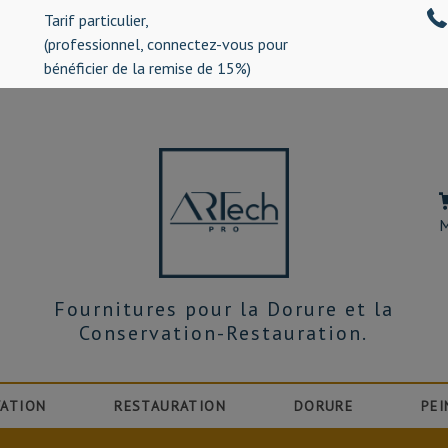
Tarif particulier,
%)
(professionnel, connectez-vous pour
bénéficier de la remise de 15%)
M
Fournitures pour la Dorure et la
Conservation-Restauration.
ATION
RESTAURATION
DORURE
PEI