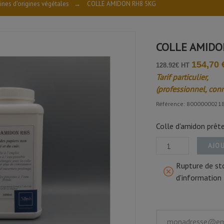
ines d'origines végétales
→
COLLE AMIDON RH8 5KG
COLLE AMIDO
154,70 
128.92€ HT
Tarif particulier,
(professionnel, con
Référence: 8000000021
Colle d'amidon prête 
AJOU
Rupture de sto
d'information