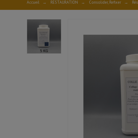
Accueil
→
RESTAURATION
→
Consolider, Refixer
→
Rés