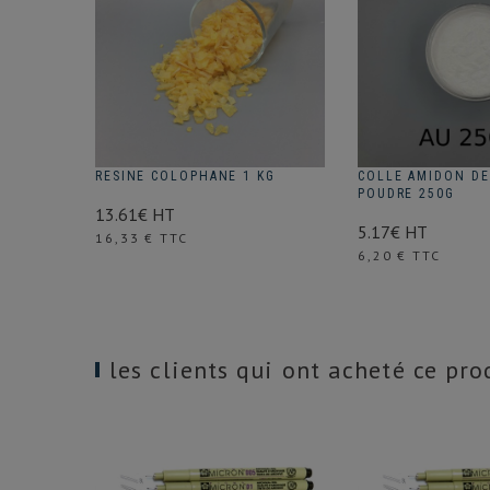
RESINE COLOPHANE 1 KG
COLLE AMIDON DE
POUDRE 250G
13.61€ HT
5.17€ HT
Prix
16,33 € TTC
Prix
6,20 € TTC
les clients qui ont acheté ce pr