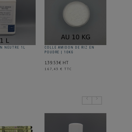
N NEUTRE 1L
COLLE AMIDON DE RIZ EN
RESINE 
POUDRE | 10KG
3.78€ H
139.53€ HT
Prix
4,54 € 
Prix
167,43 € TTC