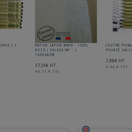
PHIC | 1
PAPIER JAPON MAIN - 100%
FEUTRE PIGMA
KOZO | 30/40G/M² - L
POINTE CALL
100X66CM
2.88€ HT
37.26€ HT
Prix
3,46 € TTC
Prix
44,71 € TTC