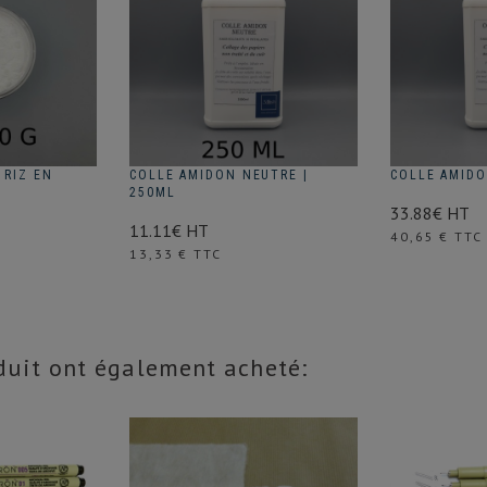
 RIZ EN
COLLE AMIDON NEUTRE |
COLLE AMIDO
250ML
33.88€ HT
11.11€ HT
Prix
40,65 € TTC
Prix
13,33 € TTC
oduit ont également acheté: