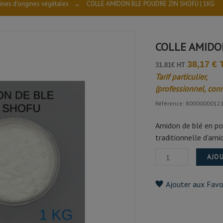
ines d'origines végétales
→
COLLE AMIDON BLE POUDRE ZIN SHOFU | 1KG
COLLE AMIDO
38,17 €
31.81€ HT
Tarif particulier,
(professionnel, con
Référence: 8000000012
Amidon de blé en pou
traditionnelle d'ami
AJOU
Ajouter aux Favo