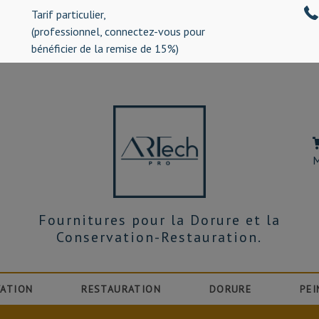
Tarif particulier,
%)
(professionnel, connectez-vous pour
bénéficier de la remise de 15%)
M
Fournitures pour la Dorure et la
Conservation-Restauration.
ATION
RESTAURATION
DORURE
PEI