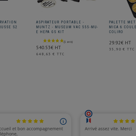
RVATION
ASPIRATEUR PORTABLE -
PALETTE MET
RUSSE S2
MUNTZ - MUSEUM VAC 555-MU-
MICA 6 COUL
E HEPA GS KIT
COLIRO
29.92€ HT
540.53€ HT
Prix
35,90 € TTC
Prix
648,63 € TTC