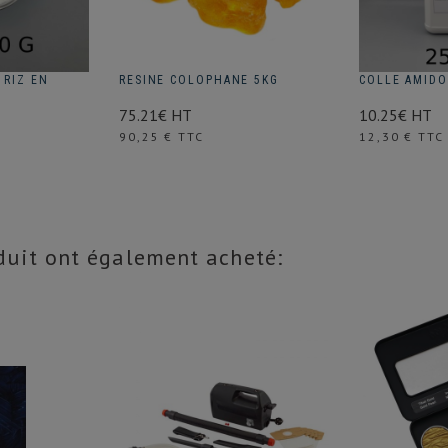
 RIZ EN
RESINE COLOPHANE 5KG
COLLE AMIDO
75.21€ HT
10.25€ HT
Prix
Prix
90,25 € TTC
12,30 € TTC
oduit ont également acheté: