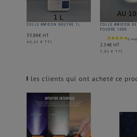
COLLE AMIDON NEUTRE 1L
COLLE AMIDON DE
POUDRE 100G
33.88€ HT
Prix
40,65 € TTC
2.34€ HT
Prix
2,81 € TTC
les clients qui ont acheté ce pr