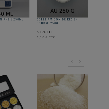
N RH8 | 250ML
COLLE AMIDON DE RIZ EN
RESINE 
POUDRE 250G
3.78€ H
5.17€ HT
Prix
4,54 € 
Prix
6,20 € TTC