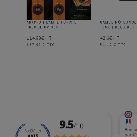
ARKPRO | LAMPE TORCHE
GAMBLIN® CONSE
PRÉCISE UV 365
15ML | BLEU DE P
114.98€ HT
42.6€ HT
Prix
Prix
137,97 € TTC
51,12 € TTC