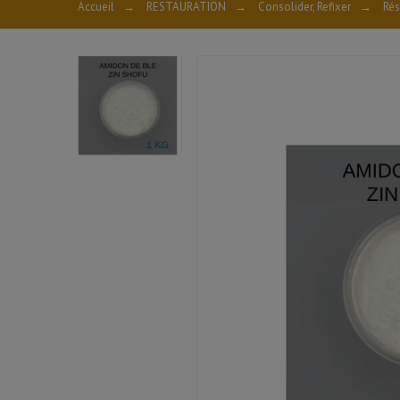
Accueil
→
RESTAURATION
→
Consolider, Refixer
→
Rés