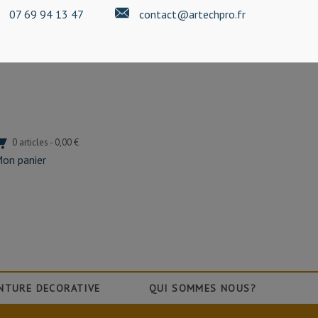
07 69 94 13 47
contact@artechpro.fr
0 articles - 0,00 €
on panier
NTURE DECORATIVE
QUI SOMMES NOUS?