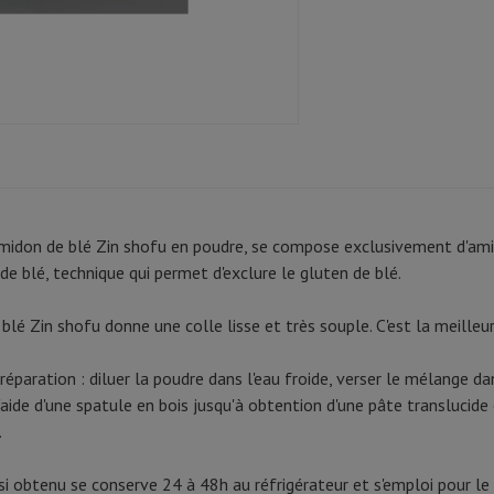
amidon de blé Zin shofu en poudre, se compose exclusivement d'amid
de blé, technique qui permet d'exclure le gluten de blé.
blé Zin shofu donne une colle lisse et très souple. C'est la meilleu
réparation : diluer la poudre dans l'eau froide, verser le mélange d
aide d'une spatule en bois jusqu'à obtention d'une pâte translucide
.
si obtenu se conserve 24 à 48h au réfrigérateur et s'emploi pour le