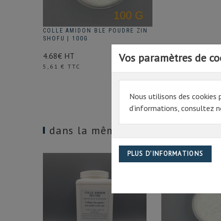
COLLE AMIDON BLE POUDRE ZIN
SHOFU | 100G
Vos paramètres de co
4.68€ HT
Prix
5,61 € TTC
Nous utilisons des cookies 
d’informations, consultez no
dans la même catégorie