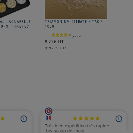
AL - AQUARELLE
TRIAMONIUM CITRATE / TAC /
INTISSE
EURS | FINETEC
100G
46G/M2 
3.78€ H
8.27€ HT
Prix
4,54 € 
Prix
9,92 € TTC