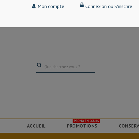
Tarif particulier,
Mon compte
Connexion ou S'inscrire
(professionnel, connectez-vous pour bénéficier de la remise de 15
PROMO EN COURS
ACCUEIL
PROMOTIONS
CONSERV