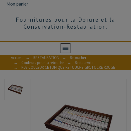
Mon panier
Fournitures pour la Dorure et la
Conservation-Restauration.
Accueil
→
RESTAURATION
→
Retoucher
→
Couleurs pour la retouche
→
RestaurArte
→
R08 COULEUR CETONIQUE RETOUCHE GR1 | OCRE ROUGE