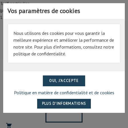
Tarif particulier,
Vos paramètres de cookies
(professionnel, connectez-vous pour bénéficier de la remise de
15%)
Nous utilisons des cookies pour vous garantir la
Tarif particulier,
meilleure expérience et améliorer la performance de
(professionnel, connectez-vous pour bénéficier de la
notre site. Pour plus d’informations, consultez notre
remise de 15%)
politique de confidentialité.
07 69 94 13 47
contact@artechpro.fr
Politique en matière de confidentialité et de cookies