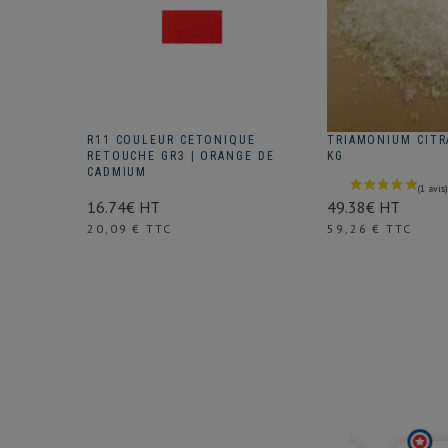
R11 COULEUR CETONIQUE
TRIAMONIUM CITRA
RETOUCHE GR3 | ORANGE DE
KG
CADMIUM
49.38€ HT
16.74€ HT
Prix
Prix
59,26 € TTC
20,09 € TTC