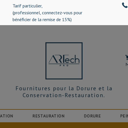
Tarif particulier,
%)
(professionnel, connectez-vous pour
bénéficier de la remise de 15%)
M
Fournitures pour la Dorure et la
Conservation-Restauration.
ATION
RESTAURATION
DORURE
PEI