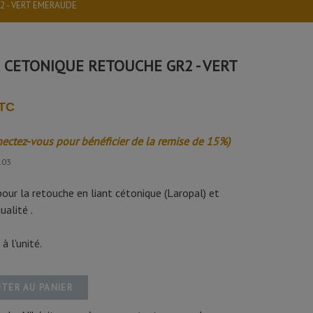
2 - VERT EMERAUDE
 CETONIQUE RETOUCHE GR2 - VERT
TTC
nectez-vous pour bénéficier de la remise de 15%)
103
pour la retouche en liant cétonique (Laropal) et
alité .
 l'unité.
TER AU PANIER