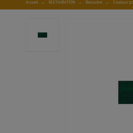
Accueil
→
RESTAURATION
→
Retoucher
→
Couleurs po