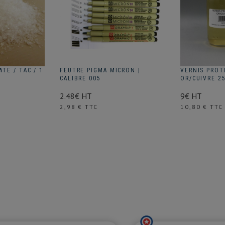
TE / TAC / 1
FEUTRE PIGMA MICRON |
VERNIS PROT
CALIBRE 005
OR/CUIVRE 2
2.48€ HT
9€ HT
Prix
Prix
2,98 € TTC
10,80 € TTC