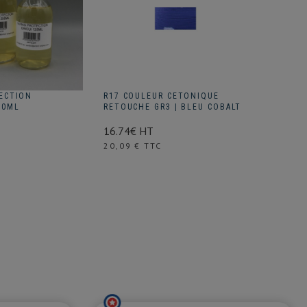
ECTION
R17 COULEUR CETONIQUE
PAPIER 
50ML
RETOUCHE GR3 | BLEU COBALT
ROULEA
16.74€ HT
107.05€
Prix
Prix
20,09 € TTC
128,46 