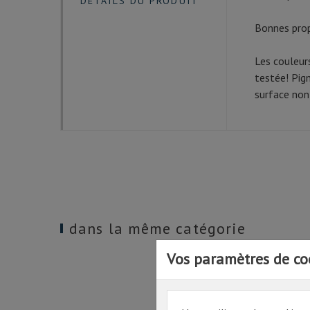
DÉTAILS DU PRODUIT
Bonnes prop
Les couleur
testée! Pig
surface non
dans la même catégorie
Vos paramètres de co