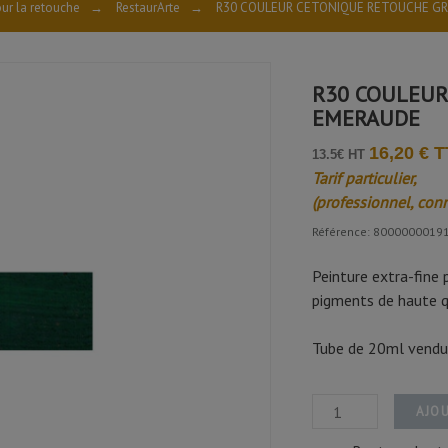
ur la retouche
→
RestaurArte
→
R30 COULEUR CETONIQUE RETOUCHE GR
R30 COULEUR
EMERAUDE
16,20 € 
13.5€ HT
Tarif particulier,
(professionnel, con
Référence: 8000000019
Peinture extra-fine 
pigments de haute qu
Tube de 20ml vendu à
AJOU