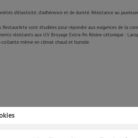
riétés d'élasticité, d'adhérence et de dureté. Résistance au jaunis
s RestaurArte sont étudiées pour répondre aux exigences de la cons
ments résistants aux U.V Broyage Extra-fin Résine cétonique : Lar
-collante même en climat chaud et humide.
okies