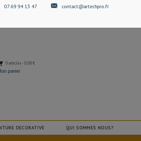
07 69 94 13 47
contact@artechpro.fr
0 articles - 0,00 €
on panier
NTURE DECORATIVE
QUI SOMMES NOUS?