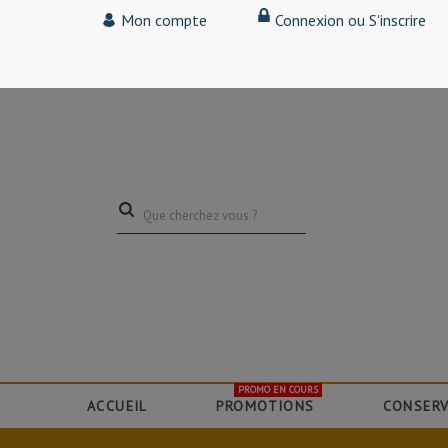
Tarif particulier,
Mon compte
Connexion ou S'inscrire
(professionnel, connectez-vous pour bénéficier de la remise de 15
PROMO EN COURS
ACCUEIL
PROMOTIONS
CONSERV