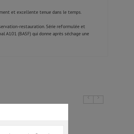
sement et excellente tenue dans le temps.
ervation-restauration. Série reformulée et
opal A101 (BASF) qui donne après séchage une