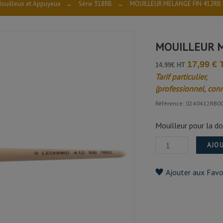
ouilleux et Appuyeux
→
Série 318RB
→
MOUILLEUR MELANGE FIN 412RB
MOUILLEUR M
17,99 €
14.99€ HT
Tarif particulier,
(professionnel, con
Référence: 0240412RB0
Mouilleur pour la do
AJOU
Ajouter aux Favo