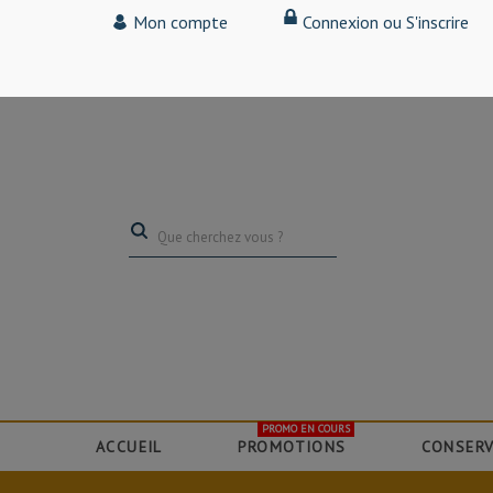
Tarif particulier,
Mon compte
Connexion ou S'inscrire
(professionnel, connectez-vous pour bénéficier de la remise de 15
PROMO EN COURS
ACCUEIL
PROMOTIONS
CONSERV