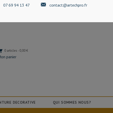
07 69 94 13 47
contact@artechpro.fr
0 articles - 0,00 €
on panier
NTURE DECORATIVE
QUI SOMMES NOUS?