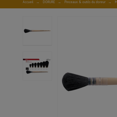
Accueil
→
DORURE
→
Pinceaux & outils du doreur
→
M