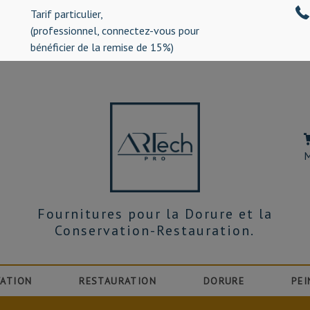
Tarif particulier,
%)
(professionnel, connectez-vous pour
bénéficier de la remise de 15%)
M
Fournitures pour la Dorure et la
Conservation-Restauration.
ATION
RESTAURATION
DORURE
PEI