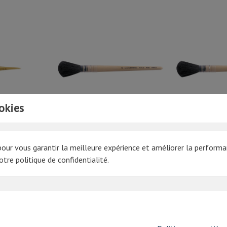
okies
IS BOMBE
MOUILLEUR MELANGE FIN 412RB
MOUILLEUR MEL
N°0
N°3
pour vous garantir la meilleure expérience et améliorer la performa
9.39€ HT
12.55€ HT
tre politique de confidentialité.
Prix
Prix
11,27 € TTC
15,06 € TTC