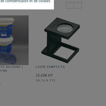
 de confidentialité et de cookies
TE SILICONE |
LOUPE COMPTE-FIL
BROSSE 
+1KG
N°2
25.63€ HT
14.51€ 
Prix
30,76 € TTC
Prix
C
17,41 €