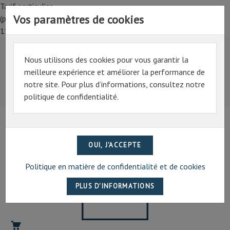
Tarif particulier,
Vos paramètres de cookies
(professionnel, connectez-vous pour bénéficier de la remise de
15%)
Nous utilisons des cookies pour vous garantir la
Tarif particulier,
meilleure expérience et améliorer la performance de
(professionnel, connectez-vous pour bénéficier de la
notre site. Pour plus d’informations, consultez notre
remise de 15%)
politique de confidentialité.
07 69 94 13 47
contact@artechpro.fr
Politique en matière de confidentialité et de cookies