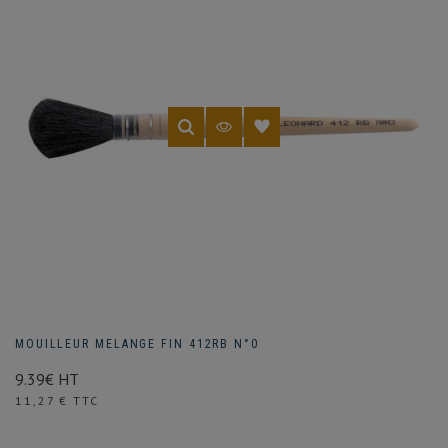
MOUILLEUR MELANGE FIN 412RB N°0
9.39€ HT
Prix
11,27 € TTC