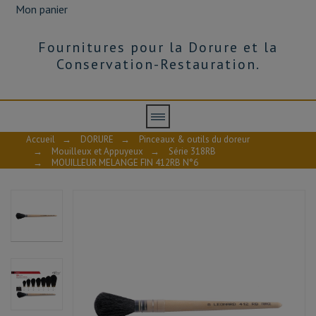
Mon panier
Fournitures pour la Dorure et la
Conservation-Restauration.
Accueil
→
DORURE
→
Pinceaux & outils du doreur
→
Mouilleux et Appuyeux
→
Série 318RB
→
MOUILLEUR MELANGE FIN 412RB N°6