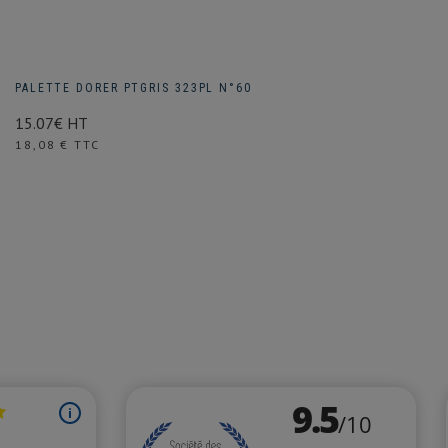
PALETTE DORER PTGRIS 323PL N°60
15.07€ HT
Prix
18,08 € TTC