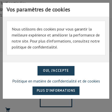
Tarif particulier,
Vos paramètres de cookies
(professionnel, connectez-vous pour bénéficier de la remise de
15%)
Nous utilisons des cookies pour vous garantir la
Tarif particulier,
meilleure expérience et améliorer la performance de
(professionnel, connectez-vous pour bénéficier de la
notre site. Pour plus d’informations, consultez notre
remise de 15%)
politique de confidentialité.
07 69 94 13 47
contact@artechpro.fr
Politique en matière de confidentialité et de cookies