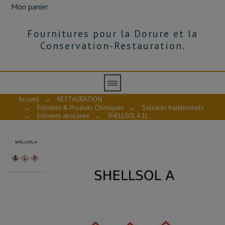
Mon panier
Fournitures pour la Dorure et la
Conservation-Restauration.
Accueil
→
RESTAURATION
→
Solvants & Produits Chimiques
→
Solvants traditionnels
→
Solvants apolaires
→
SHELLSOL A 1L