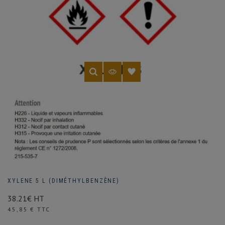
XYLENE 5 L (DIMÉTHYLBENZÈNE)
38.21€ HT
Prix
45,85 € TTC