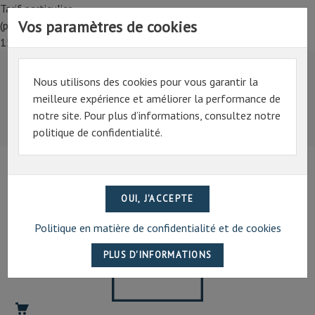
Tarif particulier,
Vos paramètres de cookies
(professionnel, connectez-vous pour bénéficier de la remise de
15%)
Nous utilisons des cookies pour vous garantir la
Tarif particulier,
meilleure expérience et améliorer la performance de
(professionnel, connectez-vous pour bénéficier de la
notre site. Pour plus d’informations, consultez notre
remise de 15%)
politique de confidentialité.
07 69 94 13 47
contact@artechpro.fr
Politique en matière de confidentialité et de cookies