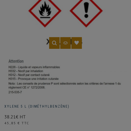
XYLENE 5 L (DIMÉTHYLBENZÈNE)
38.21€ HT
Prix
45,85 € TTC