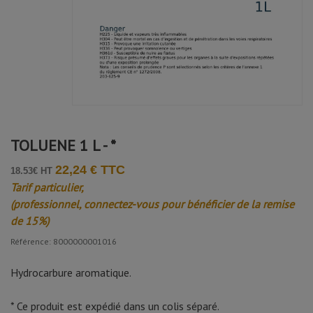
Avis soumis à un contrôle
MAY X.
Publié le 02/02/2026 à 18:44
(Date de commande : 22/01/2026)
Produit envoyé en toute sécurité en différé. Top
Jean-Philippe B.
TOLUENE 1 L - *
Publié le 05/12/2025 à 18:39
(Date de commande : 21/11/2025)
nickel
22,24 € TTC
18.53€ HT
Tarif particulier,
(professionnel, connectez-vous pour bénéficier de la remise
de 15%)
Référence: 8000000001016
Hydrocarbure aromatique.
* Ce produit est expédié dans un colis séparé.