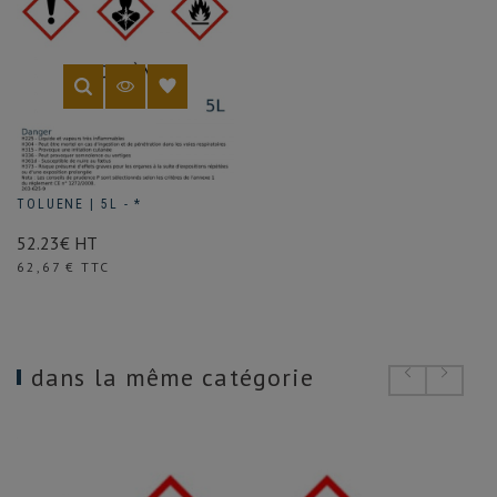
TOLUENE | 5L - *
52.23€ HT
Prix
62,67 € TTC
dans la même catégorie