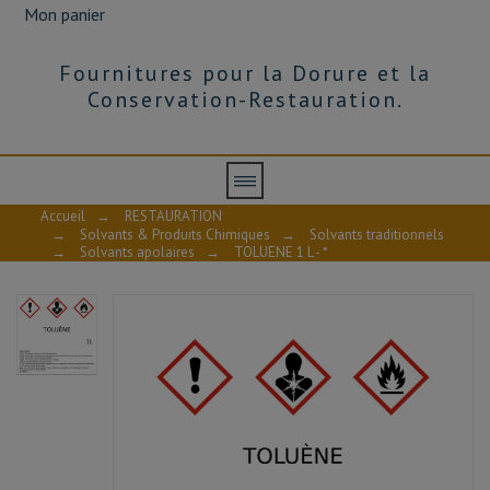
Mon panier
Fournitures pour la Dorure et la
Conservation-Restauration.
Accueil
→
RESTAURATION
→
Solvants & Produits Chimiques
→
Solvants traditionnels
→
Solvants apolaires
→
TOLUENE 1 L - *
AVIS À PROPOS DU PRODUIT
10
/10
VOIR L'ATTESTATION
Basé sur 2 avis