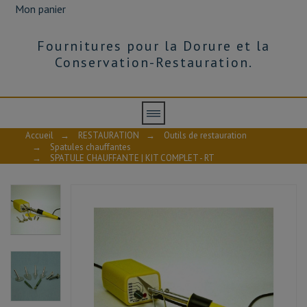
Mon panier
Fournitures pour la Dorure et la
Conservation-Restauration.
Accueil
→
RESTAURATION
→
Outils de restauration
→
Spatules chauffantes
→
SPATULE CHAUFFANTE | KIT COMPLET - RT
AVIS À PROPOS DU PRODUIT
10
/10
VOIR L'ATTESTATION
Basé sur 3 avis