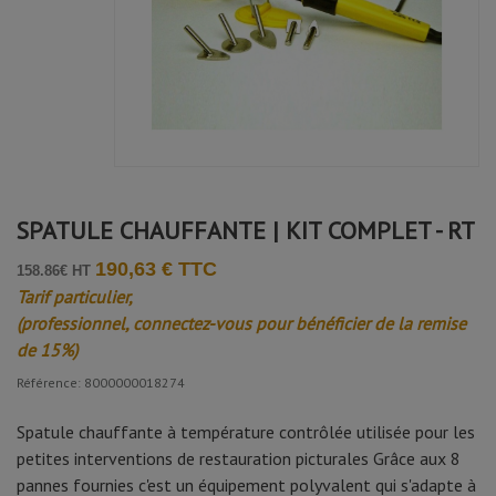
Avis soumis à un contrôle
Maxime k.
Publié le 30/11/2025 à 14:39
(Date de commande : 16/11/2025)
A tester
Helene D.
Publié le 17/04/2025 à 20:06
(Date de commande : 05/04/2025)
SPATULE CHAUFFANTE | KIT COMPLET - RT
Le bouton qui règle la température gagnerait à être plus
« dur » à tourner. Sans s’en rendre compte on peut facilement
bouger la température.
190,63 € TTC
158.86€ HT
Tarif particulier,
Nathalie W.
(professionnel, connectez-vous pour bénéficier de la remise
Publié le 26/03/2025 à 10:40
(Date de commande : 28/02/2025)
de 15%)
Bon rapport qualité prix. Peut être que le métal des spatules
est un peu fin. À voir à l usage.
Référence: 8000000018274
Spatule chauffante à température contrôlée utilisée pour les
petites interventions de restauration picturales Grâce aux 8
pannes fournies c'est un équipement polyvalent qui s'adapte à