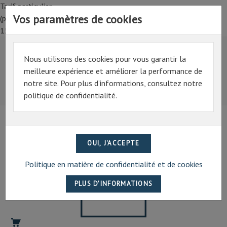
Tarif particulier,
Vos paramètres de cookies
(professionnel, connectez-vous pour bénéficier de la remise de
15%)
Nous utilisons des cookies pour vous garantir la
Tarif particulier,
meilleure expérience et améliorer la performance de
(professionnel, connectez-vous pour bénéficier de la
notre site. Pour plus d’informations, consultez notre
remise de 15%)
politique de confidentialité.
07 69 94 13 47
contact@artechpro.fr
Politique en matière de confidentialité et de cookies