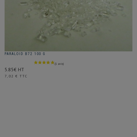
PARALOID B72 100 G
5.85€ HT
Prix
7,02 € TTC