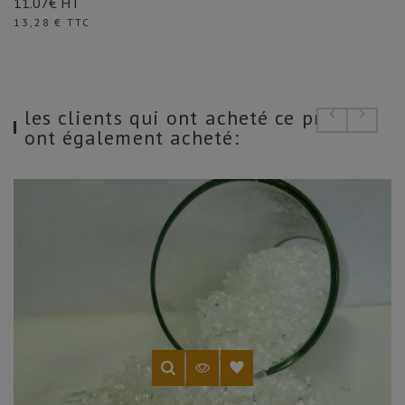
11.07€ HT
Prix
13,28 € TTC
les clients qui ont acheté ce produit
ont également acheté: