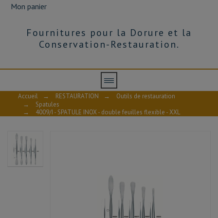
Mon panier
Fournitures pour la Dorure et la
Conservation-Restauration.
Accueil
→
RESTAURATION
→
Outils de restauration
→
Spatules
→
4009/I - SPATULE INOX - double feuilles flexible - XXL