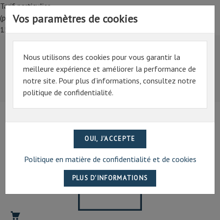
Tarif particulier,
Vos paramètres de cookies
(professionnel, connectez-vous pour bénéficier de la remise de
15%)
Nous utilisons des cookies pour vous garantir la
Tarif particulier,
meilleure expérience et améliorer la performance de
(professionnel, connectez-vous pour bénéficier de la
notre site. Pour plus d’informations, consultez notre
remise de 15%)
politique de confidentialité.
07 69 94 13 47
contact@artechpro.fr
Politique en matière de confidentialité et de cookies