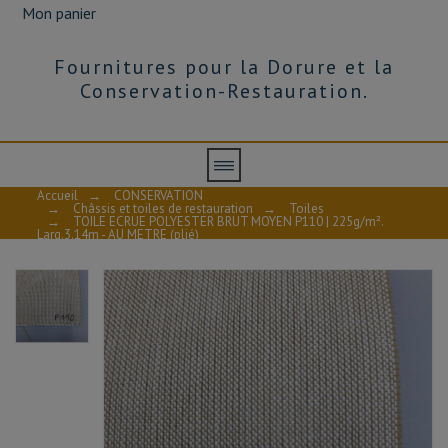
Mon panier
Fournitures pour la Dorure et la
Conservation-Restauration.
Accueil
→
CONSERVATION
→
Châssis et toiles de restauration
→
Toiles
→
TOILE ECRUE POLYESTER BRUT MOYEN P110 | 225g/m².
Larg.3.14m - AU METRE (plié)