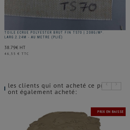
TOILE ECRUE POLYESTER BRUT FIN TS70 | 208G/M².
LARG.2.24M - AU METRE (PLIÉ)
38.79€ HT
Prix
46,55 € TTC
les clients qui ont acheté ce produit
ont également acheté:
PRIX EN BAISSE