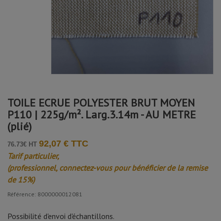
TOILE ECRUE POLYESTER BRUT MOYEN
P110 | 225g/m². Larg.3.14m - AU METRE
(plié)
92,07 € TTC
76.73€ HT
Tarif particulier,
(professionnel, connectez-vous pour bénéficier de la remise
de 15%)
Référence: 8000000012081
Possibilité d'envoi d'échantillons.