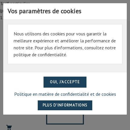
Tarif particulier,
Vos paramètres de cookies
(professionnel, connectez-vous pour bénéficier de la remise de
15%)
Nous utilisons des cookies pour vous garantir la
Tarif particulier,
meilleure expérience et améliorer la performance de
(professionnel, connectez-vous pour bénéficier de la
notre site. Pour plus d’informations, consultez notre
remise de 15%)
politique de confidentialité.
07 69 94 13 47
contact@artechpro.fr
Politique en matière de confidentialité et de cookies