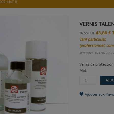
003 | MAT 1L
VERNIS TALEN
43,86 €
36.55€ HT
Tarif particulier,
(professionnel, con
Référence: 8712079017
Vernis de protection 
Mat.
AJOU
Ajouter aux Favo