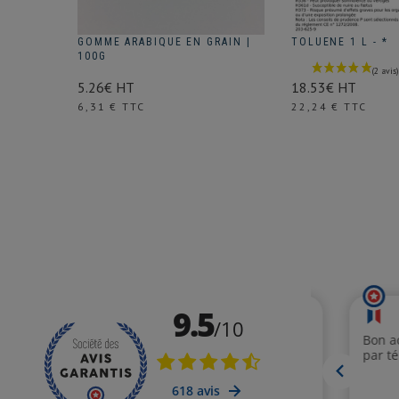
GOMME ARABIQUE EN GRAIN |
TOLUENE 1 L - *
100G
18.53€ HT
5.26€ HT
Prix
Prix
22,24 € TTC
6,31 € TTC