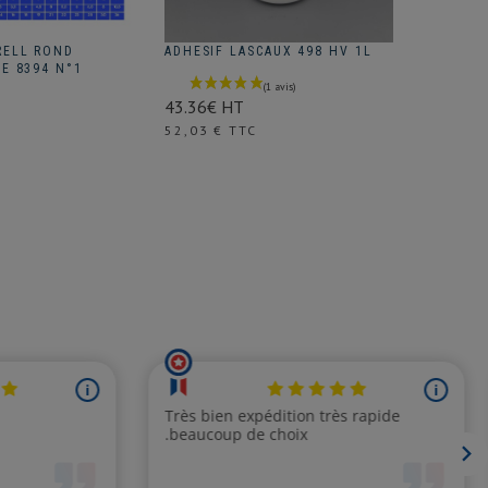
RELL ROND
ADHESIF LASCAUX 498 HV 1L
SHELLSO
IE 8394 N°1
8.24€ H
43.36€ HT
Prix
9,89 € 
Prix
52,03 € TTC