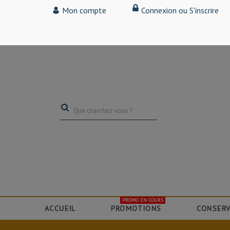
Tarif particulier,
Mon compte
Connexion ou S'inscrire
(professionnel, connectez-vous pour bénéficier de la remise de 15
PROMO EN COURS
ACCUEIL
PROMOTIONS
CONSERV