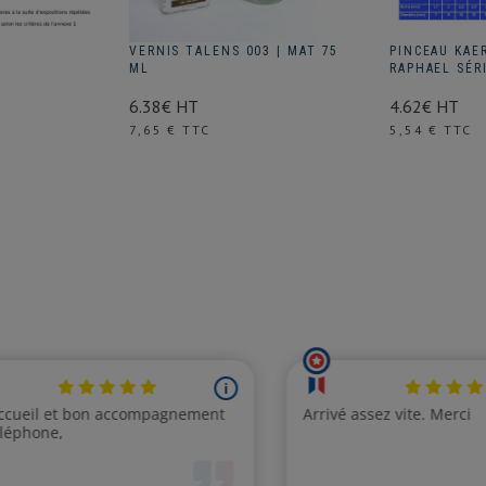
VERNIS TALENS 003 | MAT 75
PINCEAU KAE
ML
RAPHAEL SÉR
6.38€ HT
4.62€ HT
Prix
Prix
7,65 € TTC
5,54 € TTC