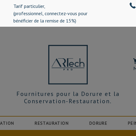
Tarif particulier,
%)
(professionnel, connectez-vous pour
bénéficier de la remise de 15%)
M
Fournitures pour la Dorure et la
Conservation-Restauration.
ATION
RESTAURATION
DORURE
PEI