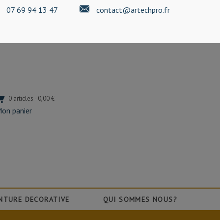
07 69 94 13 47
contact@artechpro.fr
0 articles - 0,00 €
on panier
NTURE DECORATIVE
QUI SOMMES NOUS?