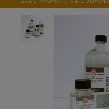
Accueil
→
RESTAURATION
→
Vernir
→
VERNIS TALENS 