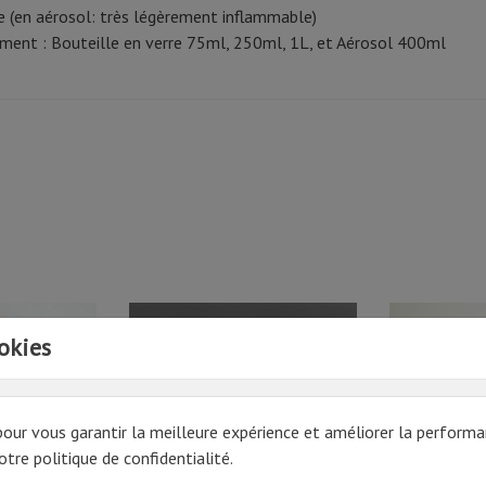
 (en aérosol: très légèrement inflammable)
ment : Bouteille en verre 75ml, 250ml, 1L, et Aérosol 400ml
okies
pour vous garantir la meilleure expérience et améliorer la performa
tre politique de confidentialité.