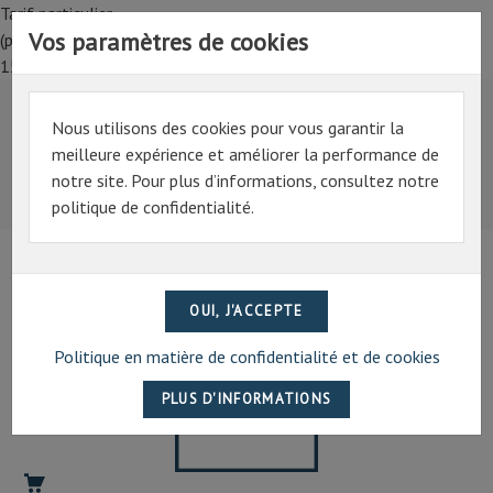
Tarif particulier,
Vos paramètres de cookies
(professionnel, connectez-vous pour bénéficier de la remise de
15%)
Nous utilisons des cookies pour vous garantir la
Tarif particulier,
meilleure expérience et améliorer la performance de
(professionnel, connectez-vous pour bénéficier de la
notre site. Pour plus d’informations, consultez notre
remise de 15%)
politique de confidentialité.
07 69 94 13 47
contact@artechpro.fr
Politique en matière de confidentialité et de cookies