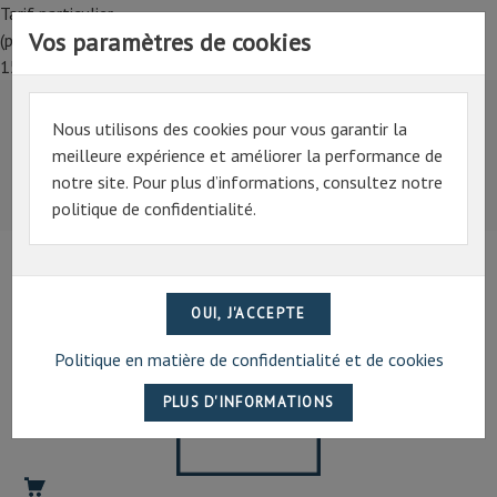
Tarif particulier,
Vos paramètres de cookies
(professionnel, connectez-vous pour bénéficier de la remise de
15%)
Nous utilisons des cookies pour vous garantir la
Tarif particulier,
meilleure expérience et améliorer la performance de
(professionnel, connectez-vous pour bénéficier de la
notre site. Pour plus d’informations, consultez notre
remise de 15%)
politique de confidentialité.
07 69 94 13 47
contact@artechpro.fr
Politique en matière de confidentialité et de cookies