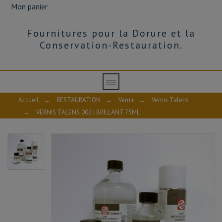
Mon panier
Fournitures pour la Dorure et la
Conservation-Restauration.
Accueil
→
RESTAURATION
→
Vernir
→
Vernis Talens
→
VERNIS TALENS 002 | BRILLANT 75ML