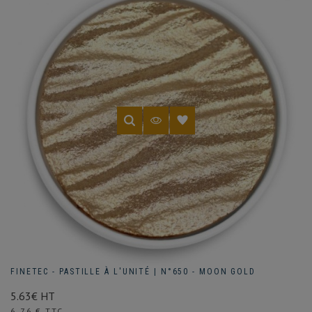
FINETEC - PASTILLE À L'UNITÉ | N°650 - MOON GOLD
5.63€ HT
Prix
6,76 € TTC