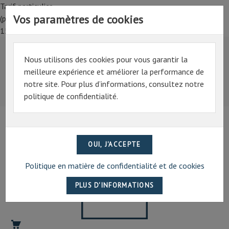
Tarif particulier,
Vos paramètres de cookies
(professionnel, connectez-vous pour bénéficier de la remise de
15%)
Nous utilisons des cookies pour vous garantir la
Tarif particulier,
meilleure expérience et améliorer la performance de
(professionnel, connectez-vous pour bénéficier de la
notre site. Pour plus d’informations, consultez notre
remise de 15%)
politique de confidentialité.
07 69 94 13 47
contact@artechpro.fr
Politique en matière de confidentialité et de cookies