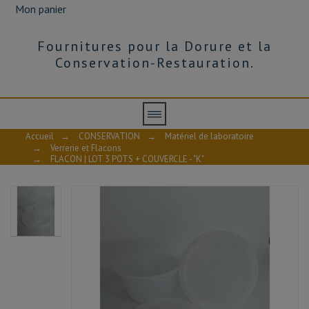
Mon panier
Fournitures pour la Dorure et la
Conservation-Restauration.
Accueil
→
CONSERVATION
→
Matériel de laboratoire
→
Verrerie et Flacons
→
FLACON | LOT 3 POTS + COUVERCLE - "K"