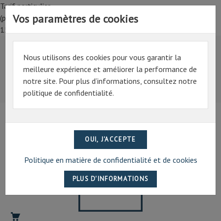
Tarif particulier,
Vos paramètres de cookies
(professionnel, connectez-vous pour bénéficier de la remise de
15%)
Nous utilisons des cookies pour vous garantir la
Tarif particulier,
meilleure expérience et améliorer la performance de
(professionnel, connectez-vous pour bénéficier de la
notre site. Pour plus d’informations, consultez notre
remise de 15%)
politique de confidentialité.
07 69 94 13 47
contact@artechpro.fr
Politique en matière de confidentialité et de cookies