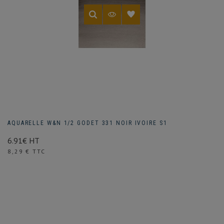
AQUARELLE W&N 1/2 GODET 331 NOIR IVOIRE S1
6.91€ HT
Prix
8,29 € TTC