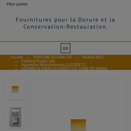
Mon panier
Fournitures pour la Dorure et la
Conservation-Restauration.
Accueil
→
PEINTURE DECORATIVE
→
BEAUX-ARTS
→
Peintures beaux-arts
→
Aquarelles WinsorNewton 1/2GODETS
→
AQUARELLE W&N 1/2 GODET 552 TERRE DE SIENNE
NATURELLE S1