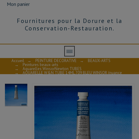
Mon panier
Fournitures pour la Dorure et la
Conservation-Restauration.
Accueil
→
PEINTURE DECORATIVE
→
BEAUX-ARTS
→
Peintures beaux-arts
→
Aquarelles WinsorNewton TUBES
→
AQUARELLE W&N TUBE 14ML 709 BLEU WINSOR (nuance
rouge) S1