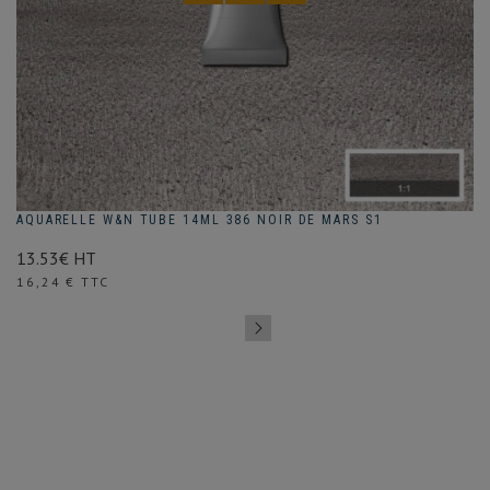
AQUARELLE W&N TUBE 14ML 386 NOIR DE MARS S1
13.53€ HT
Prix
16,24 € TTC