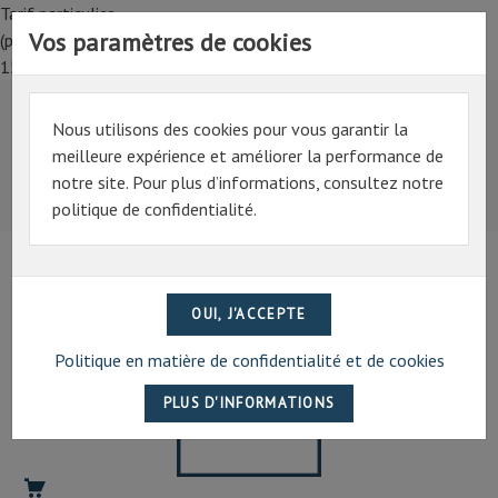
Tarif particulier,
Vos paramètres de cookies
(professionnel, connectez-vous pour bénéficier de la remise de
15%)
Nous utilisons des cookies pour vous garantir la
Tarif particulier,
meilleure expérience et améliorer la performance de
(professionnel, connectez-vous pour bénéficier de la
notre site. Pour plus d’informations, consultez notre
remise de 15%)
politique de confidentialité.
07 69 94 13 47
contact@artechpro.fr
Politique en matière de confidentialité et de cookies