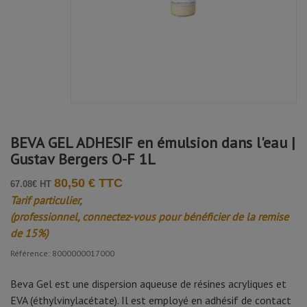
Avis soumis à un contrôle
Catherine M.
Publié le 17/02/2025 à 14:19
(Date de commande : 26/01/2025)
Incroyablement parfait!!!
BEVA GEL ADHESIF en émulsion dans l'eau |
Gustav Bergers O-F 1L
80,50 € TTC
67.08€ HT
Tarif particulier,
(professionnel, connectez-vous pour bénéficier de la remise
de 15%)
Référence: 8000000017000
Beva Gel est une dispersion aqueuse de résines acryliques et
EVA (éthylvinylacétate). Il est employé en adhésif de contact