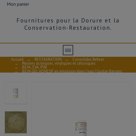
Mon panier
Fournitures pour la Dorure et la
Conservation-Restauration.
Accueil
→
RESTAURATION
→
Consolider, Refixer
→
Résines acryliques, vinyliques et cétoniques
→
BEVA, EVA, PVB
→
BEVA GEL ADHESIF en émulsion dans l'eau | Gustav Bergers
O-F 1L
AVIS À PROPOS DU PRODUIT
10
/10
VOIR L'ATTESTATION
Basé sur 1 avis