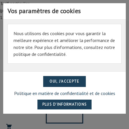
Tarif particulier,
Vos paramètres de cookies
(professionnel, connectez-vous pour bénéficier de la remise de
15%)
Nous utilisons des cookies pour vous garantir la
Tarif particulier,
meilleure expérience et améliorer la performance de
(professionnel, connectez-vous pour bénéficier de la
notre site. Pour plus d’informations, consultez notre
remise de 15%)
politique de confidentialité.
07 69 94 13 47
contact@artechpro.fr
Politique en matière de confidentialité et de cookies