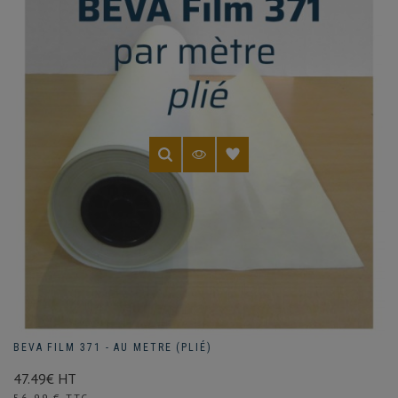
BEVA FILM 371 - AU METRE (PLIÉ)
47.49€ HT
Prix
56,99 € TTC