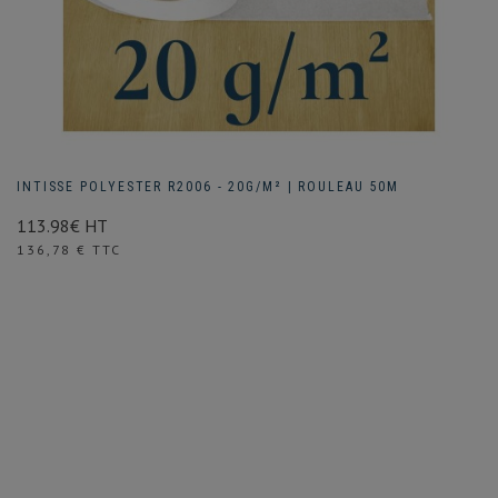
INTISSE POLYESTER R2006 - 20G/M² | ROULEAU 50M
113.98€ HT
Prix
136,78 € TTC