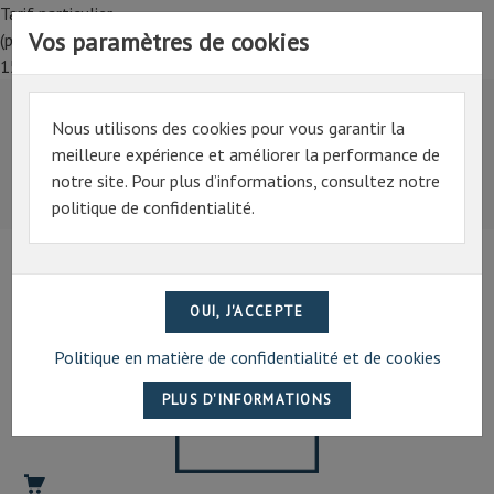
Tarif particulier,
Vos paramètres de cookies
(professionnel, connectez-vous pour bénéficier de la remise de
15%)
Nous utilisons des cookies pour vous garantir la
Tarif particulier,
meilleure expérience et améliorer la performance de
(professionnel, connectez-vous pour bénéficier de la
notre site. Pour plus d’informations, consultez notre
remise de 15%)
politique de confidentialité.
07 69 94 13 47
contact@artechpro.fr
Politique en matière de confidentialité et de cookies