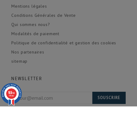
Mentions légales
Conditions Générales de Vente
Qui sommes nous?
Modalités de paiement
Politique de confidentialité et gestion des cookies
Nos partenaires
sitemap
NEWSLETTER
9.5
/10
618 avis
SOUSCRIRE
En vous inscrivant, vous acceptez de recevoir
notre newsletter. Désinscription possible à tout
moment.