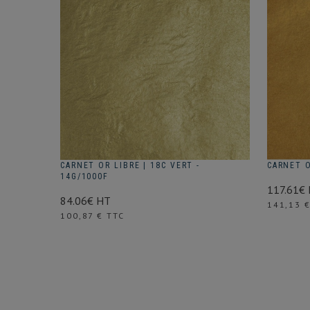
CARNET OR LIBRE | 18C VERT -
CARNET O
14G/1000F
117.61€
84.06€ HT
Prix
141,13 
Prix
100,87 € TTC