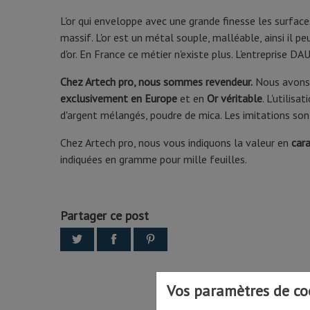
L'or qui enveloppe avec une grande finesse les surfaces
massif. L'or est un métal souple, malléable, ainsi il pe
d'or. En France ce métier n'existe plus. L'entreprise 
Chez Artech pro, nous sommes revendeur.
Nous avons à
exclusivement en Europe
et en
Or véritable
. L'utilis
d'argent mélangés, poudre de mica. Les imitations so
Chez Artech pro, nous vous indiquons la valeur en
cara
indiquées en gramme pour mille feuilles.
Partager ce post
Vos paramètres de co