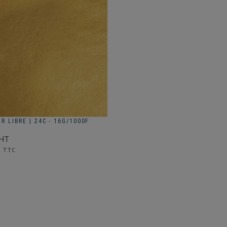
R LIBRE | 24C - 16G/1000F
 HT
€ TTC