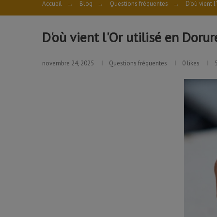
Accueil
→
Blog
→
Questions fréquentes
→
D'où vient l
D'où vient l'Or utilisé en Dorur
novembre 24, 2025
Questions fréquentes
0
likes