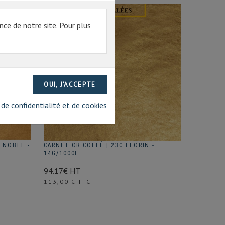
nce de notre site. Pour plus
 de confidentialité et de cookies
ENOBLE -
CARNET OR COLLÉ | 23C FLORIN -
14G/1000F
94.17€ HT
Prix
113,00 € TTC