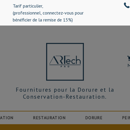
Tarif particulier,
%)
(professionnel, connectez-vous pour
bénéficier de la remise de 15%)
M
Fournitures pour la Dorure et la
Conservation-Restauration.
ATION
RESTAURATION
DORURE
PEI