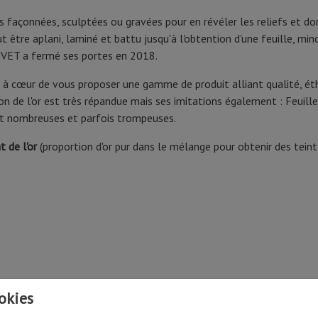
 façonnées, sculptées ou gravées pour en révéler les reliefs et donn
ut être aplani, laminé et battu jusqu'à l'obtention d'une feuille, mi
DAUVET a fermé ses portes en 2018.
 cœur de vous proposer une gamme de produit alliant qualité, éthiq
ation de l'or est très répandue mais ses imitations également : Feuill
nt nombreuses et parfois trompeuses.
t de l'or
(proportion d'or pur dans le mélange pour obtenir des teint
Related products
okies