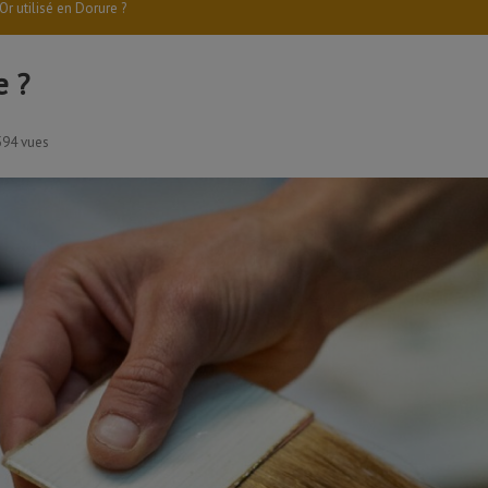
'Or utilisé en Dorure ?
e ?
594 vues