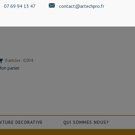
07 69 94 13 47
contact@artechpro.fr
0 articles - 0,00 €
on panier
NTURE DECORATIVE
QUI SOMMES NOUS?