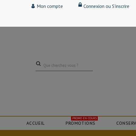
Tarif particulier,
Mon compte
Connexion ou S'inscrire
(professionnel, connectez-vous pour bénéficier de la remise de 15
PROMO EN COURS
ACCUEIL
PROMOTIONS
CONSERV