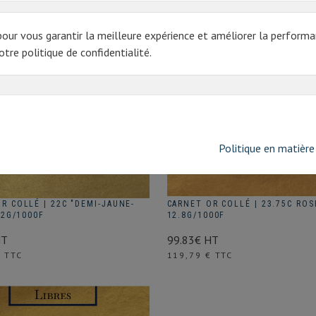
pour vous garantir la meilleure expérience et améliorer la performa
tre politique de confidentialité.
Politique en matière
R COLLÉ | 22C "DEMI-JAUNE-
CARNET OR COLLÉ | 23.75C ROS
2.2G/1000F
12.8G/1000F
HT
99.83€ HT
Prix
€ TTC
119,79 € TTC