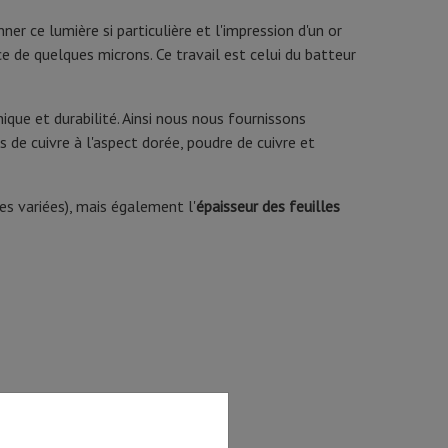
er ce lumière si particulière et l'impression d'un or
nce de quelques microns. Ce travail est celui du batteur
ue et durabilité. Ainsi nous nous fournissons
es de cuivre à l'aspect dorée, poudre de cuivre et
es variées), mais également l'
épaisseur des feuilles