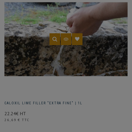
CALOXIL LIME FILLER "EXTRA FINE" | 1L
22.24€ HT
Prix
26,69 € TTC