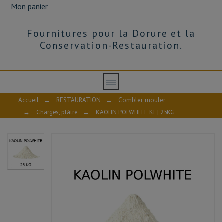
Mon panier
Fournitures pour la Dorure et la
Conservation-Restauration.
Accueil
→
RESTAURATION
→
Combler, mouler
→
Charges, plâtre
→
KAOLIN POLWHITE KL | 25KG