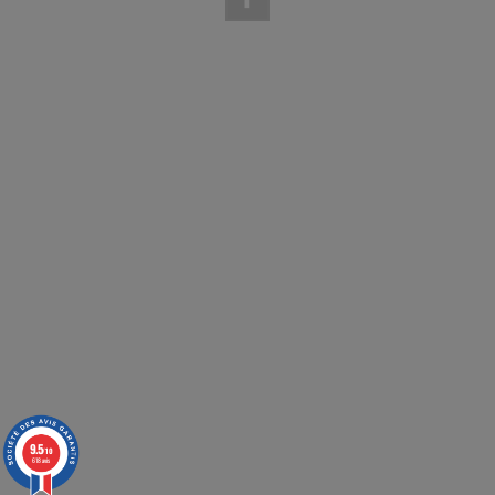
(1 avis)
9.5
/10
618 avis