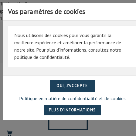
Tarif particulier,
Vos paramètres de cookies
(professionnel, connectez-vous pour bénéficier de la remise de
15%)
Nous utilisons des cookies pour vous garantir la
Tarif particulier,
meilleure expérience et améliorer la performance de
(professionnel, connectez-vous pour bénéficier de la
notre site. Pour plus d’informations, consultez notre
remise de 15%)
politique de confidentialité.
07 69 94 13 47
contact@artechpro.fr
Politique en matière de confidentialité et de cookies