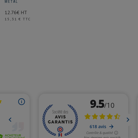
METAL
12.76€ HT
Prix
15,31 € TTC