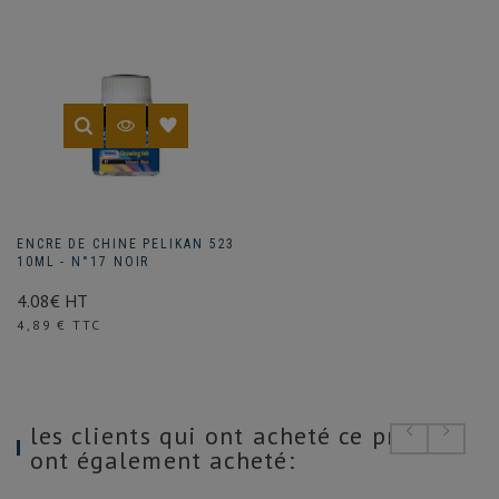
ENCRE DE CHINE PELIKAN 523
10ML - N°17 NOIR
4.08€ HT
Prix
4,89 € TTC
les clients qui ont acheté ce produit
ont également acheté: