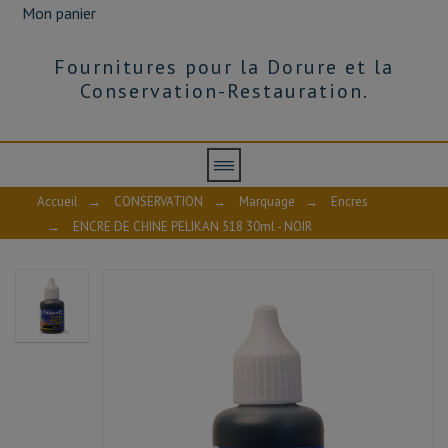
Mon panier
Fournitures pour la Dorure et la
Conservation-Restauration.
Accueil
→
CONSERVATION
→
Marquage
→
Encres
→
ENCRE DE CHINE PELIKAN 518 30ml - NOIR