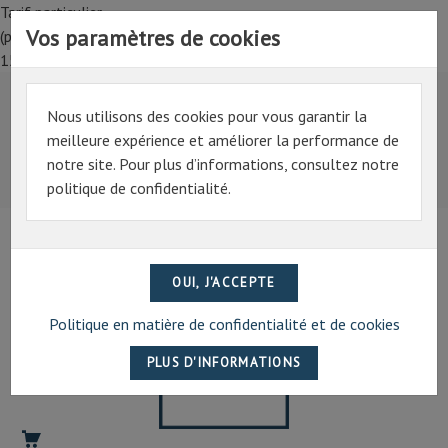
Tarif particulier,
Vos paramètres de cookies
(professionnel, connectez-vous pour bénéficier de la remise de
15%)
Nous utilisons des cookies pour vous garantir la
Tarif particulier,
meilleure expérience et améliorer la performance de
(professionnel, connectez-vous pour bénéficier de la
notre site. Pour plus d’informations, consultez notre
remise de 15%)
politique de confidentialité.
07 69 94 13 47
contact@artechpro.fr
Politique en matière de confidentialité et de cookies