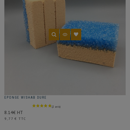
EPONGE WISHAB DURE
8.14€ HT
Prix
9,77 € TTC