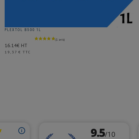
PLEXTOL B500 1L
16.14€ HT
Prix
19,37 € TTC