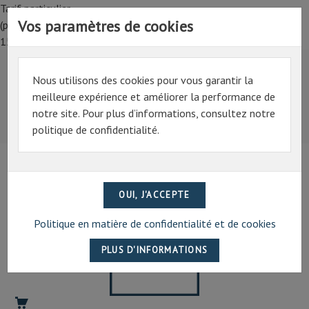
Tarif particulier,
Vos paramètres de cookies
(professionnel, connectez-vous pour bénéficier de la remise de
15%)
Nous utilisons des cookies pour vous garantir la
Tarif particulier,
meilleure expérience et améliorer la performance de
(professionnel, connectez-vous pour bénéficier de la
notre site. Pour plus d’informations, consultez notre
remise de 15%)
politique de confidentialité.
07 69 94 13 47
contact@artechpro.fr
Politique en matière de confidentialité et de cookies