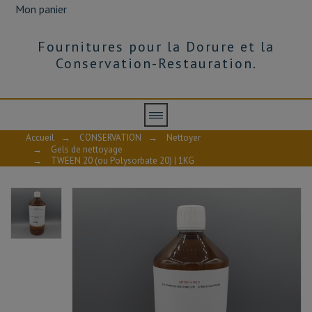
Mon panier
Fournitures pour la Dorure et la
Conservation-Restauration.
Accueil
→
CONSERVATION
→
Nettoyer
→
Gels de nettoyage
→
TWEEN 20 (ou Polysorbate 20) | 1KG
TWEEN 20-FT
Fiche technique - TWEEN 20