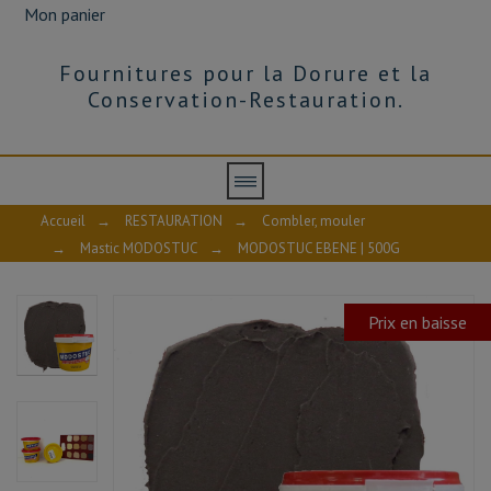
Mon panier
Fournitures pour la Dorure et la
Conservation-Restauration.
Accueil
→
RESTAURATION
→
Combler, mouler
→
Mastic MODOSTUC
→
MODOSTUC EBENE | 500G
Prix en baisse
AVIS À PROPOS DU PRODUIT
10
/10
VOIR L'ATTESTATION
Basé sur 1 avis