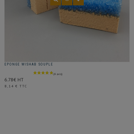
EPONGE WISHAB SOUPLE
6.78€ HT
Prix
8,14 € TTC