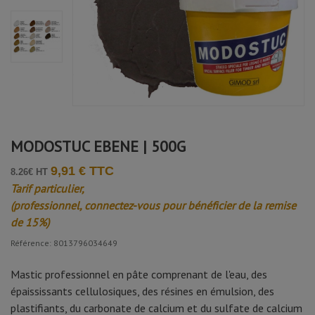
Avis soumis à un contrôle
Laetitia c.
Publié le 03/12/2025 à 07:25
(Date de commande : 13/11/2025)
Facile à appliquer et à poncer
MODOSTUC EBENE | 500G
9,91 € TTC
8.26€ HT
Tarif particulier,
(professionnel, connectez-vous pour bénéficier de la remise
de 15%)
Référence: 8013796034649
Mastic professionnel en pâte comprenant de l'eau, des
épaississants cellulosiques, des résines en émulsion, des
plastifiants, du carbonate de calcium et du sulfate de calcium