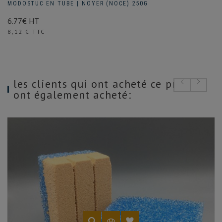
MODOSTUC EN TUBE | NOYER (NOCE) 250G
6.77€ HT
Prix
8,12 € TTC
les clients qui ont acheté ce produit
ont également acheté: