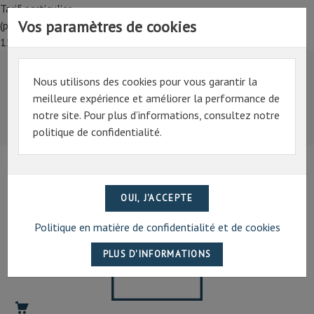
Tarif particulier,
Vos paramètres de cookies
(professionnel, connectez-vous pour bénéficier de la remise de
15%)
Nous utilisons des cookies pour vous garantir la
Tarif particulier,
meilleure expérience et améliorer la performance de
(professionnel, connectez-vous pour bénéficier de la
notre site. Pour plus d’informations, consultez notre
remise de 15%)
politique de confidentialité.
07 69 94 13 47
contact@artechpro.fr
Politique en matière de confidentialité et de cookies