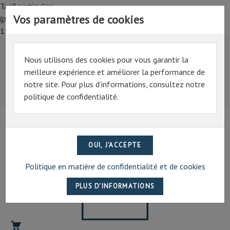
Tarif particulier,
Vos paramètres de cookies
(professionnel, connectez-vous pour bénéficier de la remise de
15%)
Nous utilisons des cookies pour vous garantir la
Tarif particulier,
meilleure expérience et améliorer la performance de
(professionnel, connectez-vous pour bénéficier de la
notre site. Pour plus d’informations, consultez notre
remise de 15%)
politique de confidentialité.
07 69 94 13 47
contact@artechpro.fr
Politique en matière de confidentialité et de cookies