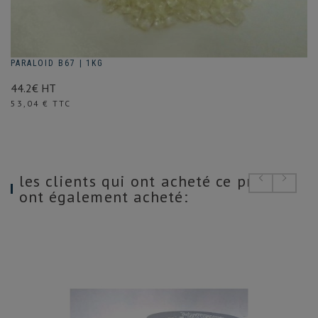
PARALOID B67 | 1KG
44.2€ HT
Prix
53,04 € TTC
les clients qui ont acheté ce produit
ont également acheté: