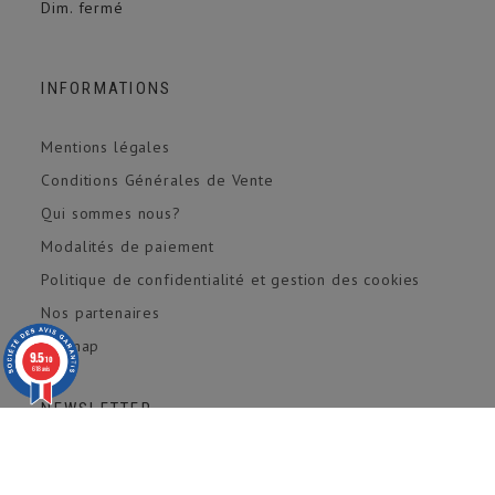
Dim. fermé
INFORMATIONS
Mentions légales
Conditions Générales de Vente
Qui sommes nous?
Modalités de paiement
Politique de confidentialité et gestion des cookies
Nos partenaires
sitemap
9.5
/10
618 avis
NEWSLETTER
SOUSCRIRE