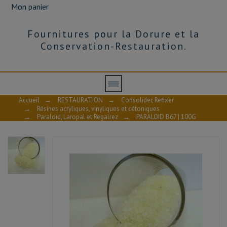
Mon panier
Fournitures pour la Dorure et la
Conservation-Restauration.
Accueil
→
RESTAURATION
→
Consolider, Refixer
→
Résines acryliques, vinyliques et cétoniques
→
Paraloïd, Laropal et Regalrez
→
PARALOID B67 | 100G
PARALOID B67-FT
Fiche technique - PARALOID B67