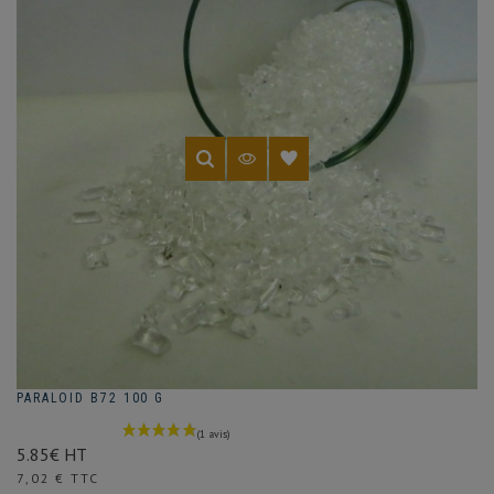
PARALOID B72 100 G
5.85€ HT
Prix
7,02 € TTC