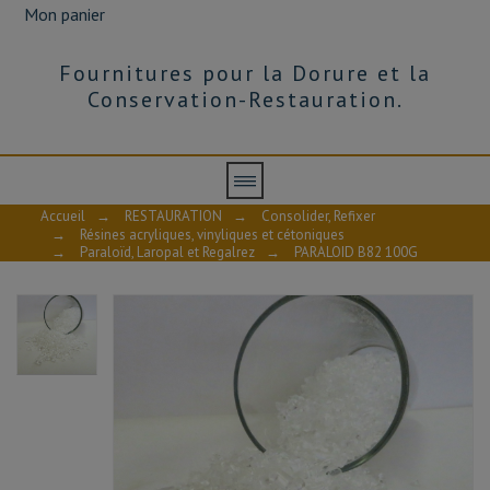
Mon panier
Fournitures pour la Dorure et la
Conservation-Restauration.
Accueil
→
RESTAURATION
→
Consolider, Refixer
→
Résines acryliques, vinyliques et cétoniques
→
Paraloïd, Laropal et Regalrez
→
PARALOID B82 100G