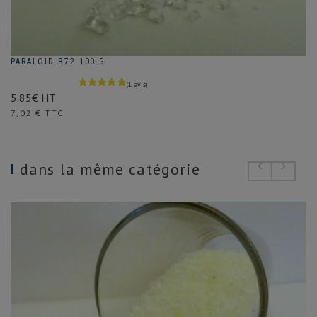
PARALOID B72 100 G
5.85€ HT
Prix
7,02 € TTC
dans la même catégorie