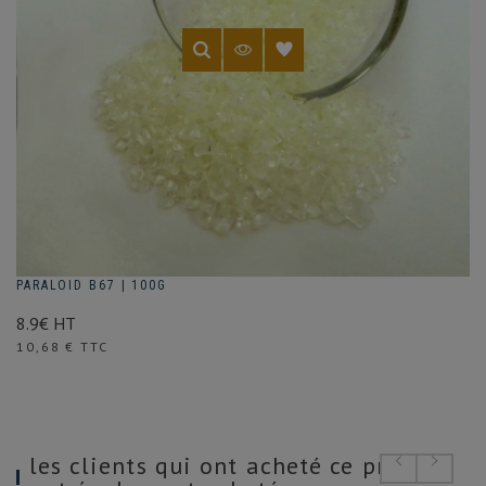
PARALOID B67 | 100G
8.9€ HT
Prix
10,68 € TTC
les clients qui ont acheté ce produit