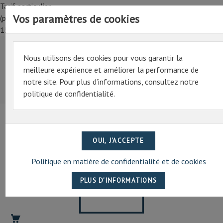
Tarif particulier,
Vos paramètres de cookies
(professionnel, connectez-vous pour bénéficier de la remise de
15%)
Nous utilisons des cookies pour vous garantir la
Tarif particulier,
meilleure expérience et améliorer la performance de
(professionnel, connectez-vous pour bénéficier de la
notre site. Pour plus d’informations, consultez notre
remise de 15%)
politique de confidentialité.
07 69 94 13 47
contact@artechpro.fr
Politique en matière de confidentialité et de cookies