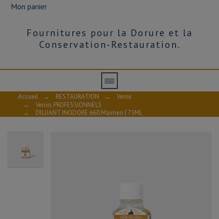
Mon panier
Fournitures pour la Dorure et la
Conservation-Restauration.
Accueil
→
RESTAURATION
→
Vernir
→
Vernis PROFESSIONNELS
→
DILUANT INODORE 660 Maimeri | 75ML