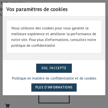
Tarif particulier,
Vos paramètres de cookies
(professionnel, connectez-vous pour bénéficier de la remise de
15%)
Nous utilisons des cookies pour vous garantir la
Tarif particulier,
meilleure expérience et améliorer la performance de
(professionnel, connectez-vous pour bénéficier de la
notre site. Pour plus d’informations, consultez notre
remise de 15%)
politique de confidentialité.
07 69 94 13 47
contact@artechpro.fr
Politique en matière de confidentialité et de cookies