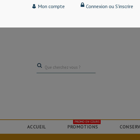
Tarif particulier,
Mon compte
Connexion ou S'inscrire
(professionnel, connectez-vous pour bénéficier de la remise de 15
PROMO EN COURS
ACCUEIL
PROMOTIONS
CONSERV