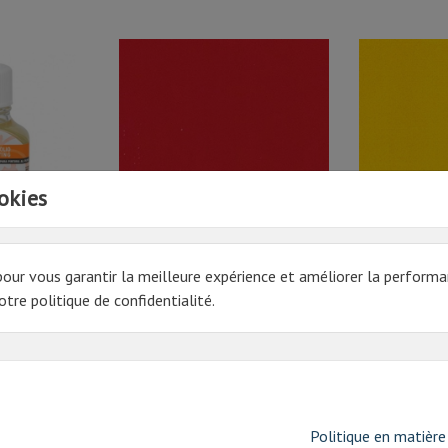
okies
HER 686
228 ROUGE DE CADMIUM
081 JAUNE D
pour vous garantir la meilleure expérience et améliorer la performa
MOYEN | MAIMERI RESTAURO
MAIMERI RES
GR 4
tre politique de confidentialité.
41.18€ HT
38.23€ HT
Prix
49,41 € TTC
Prix
45,88 € TTC
oduit ont également acheté:
Politique en matière