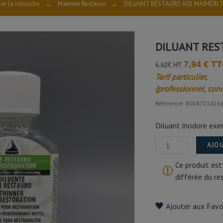
ur la retouche
→
Maimeri Restauro
→
DILUANT RESTAURO 601 MAIMERI 
DILUANT RES
7,94 € T
6.62€ HT
Tarif particulier,
(professionnel, con
Référence: 8018721026
Diluant inodore exe
AJOU
Ce produit est
différée du r
Ajouter aux Favo