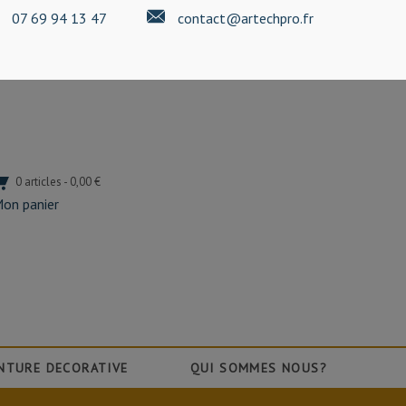
07 69 94 13 47
contact@artechpro.fr
0 articles - 0,00 €
on panier
NTURE DECORATIVE
QUI SOMMES NOUS?