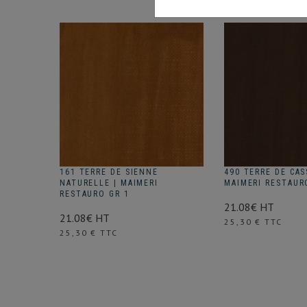
161 TERRE DE SIENNE
490 TERRE DE CAS
NATURELLE | MAIMERI
MAIMERI RESTAUR
RESTAURO GR 1
21.08€ HT
21.08€ HT
Prix
25,30 € TTC
Prix
25,30 € TTC