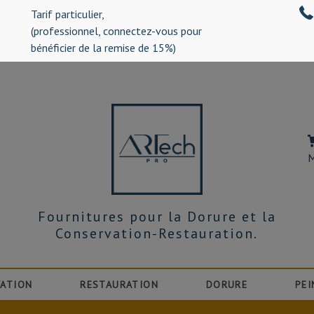
Tarif particulier,
%)
(professionnel, connectez-vous pour
bénéficier de la remise de 15%)
M
Fournitures pour la Dorure et la
Conservation-Restauration.
ATION
RESTAURATION
DORURE
PEI