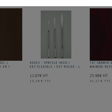
SEL |
4003/I - SPATULE INOX |
167 CARMIN D
O GR 1
EXT.FLEXIBLE / EXT.RIGIDE - L
MAIMERI RES
11.07€ HT
25.98€ HT
Prix
Prix
13,28 € TTC
31,17 € TTC