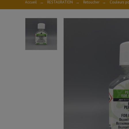
Accueil
→
RESTAURATION
→
Retoucher
→
Couleurs po