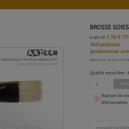
BROSSE SOIES
7,70 € T
6.42€ HT
Tarif particulier,
(professionnel, con
Référence: 0247122CC0
Qualité extra fine - 
AJOU
Rupture de sto
d'information