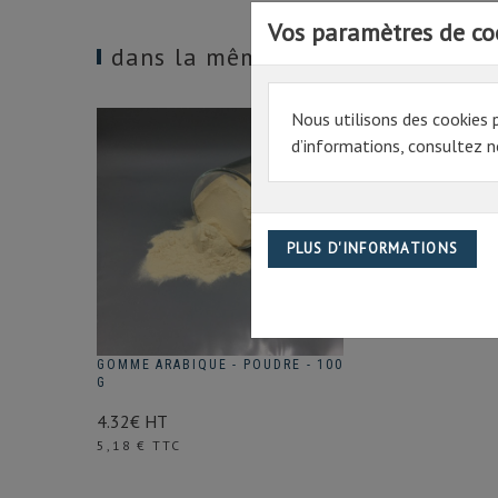
Vos paramètres de co
dans la même catégorie
Nous utilisons des cookies 
d’informations, consultez no
GOMME ARABIQUE - POUDRE - 100
G
4.32€ HT
Prix
5,18 € TTC