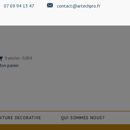
07 69 94 13 47
contact@artechpro.fr
0 articles - 0,00 €
on panier
NTURE DECORATIVE
QUI SOMMES NOUS?