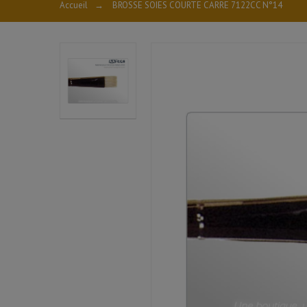
Accueil
→
BROSSE SOIES COURTE CARRE 7122CC N°14