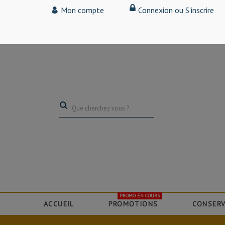
Tarif particulier,
Mon compte
Connexion ou S'inscrire
(professionnel, connectez-vous pour bénéficier de la remise de 15
PROMO EN COURS
ACCUEIL
PROMOTIONS
CONSERV