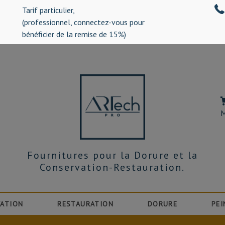
Tarif particulier,
%)
(professionnel, connectez-vous pour
bénéficier de la remise de 15%)
M
Fournitures pour la Dorure et la
Conservation-Restauration.
ATION
RESTAURATION
DORURE
PEI