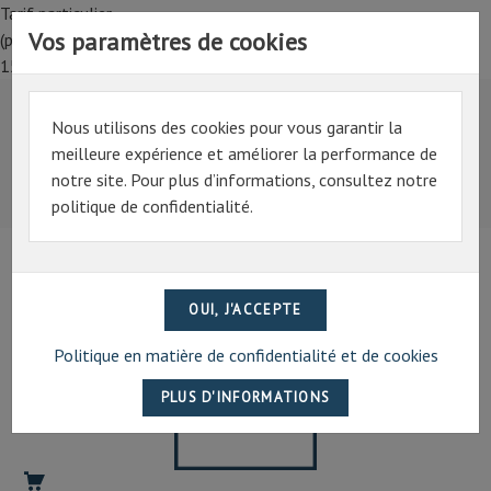
Tarif particulier,
Vos paramètres de cookies
(professionnel, connectez-vous pour bénéficier de la remise de
15%)
Nous utilisons des cookies pour vous garantir la
Tarif particulier,
meilleure expérience et améliorer la performance de
(professionnel, connectez-vous pour bénéficier de la
notre site. Pour plus d’informations, consultez notre
remise de 15%)
politique de confidentialité.
07 69 94 13 47
contact@artechpro.fr
Politique en matière de confidentialité et de cookies