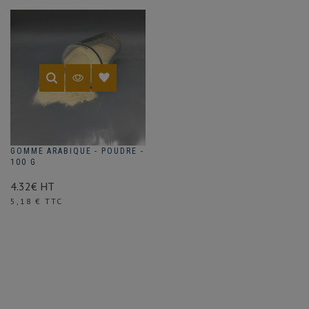
GOMME ARABIQUE - POUDRE -
100 G
4.32€ HT
Prix
5,18 € TTC