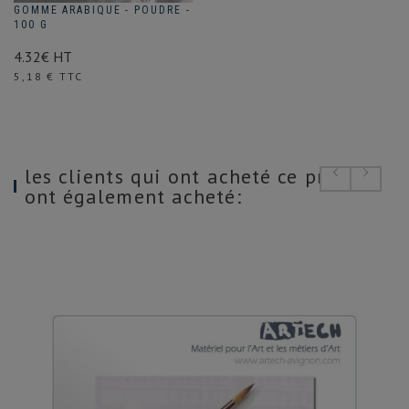
GOMME ARABIQUE - POUDRE -
100 G
4.32€ HT
Prix
5,18 € TTC
les clients qui ont acheté ce produit
ont également acheté: