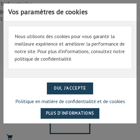
Tarif particulier,
Vos paramètres de cookies
(professionnel, connectez-vous pour bénéficier de la remise de
15%)
Nous utilisons des cookies pour vous garantir la
Tarif particulier,
meilleure expérience et améliorer la performance de
(professionnel, connectez-vous pour bénéficier de la
notre site. Pour plus d’informations, consultez notre
remise de 15%)
politique de confidentialité.
07 69 94 13 47
contact@artechpro.fr
Politique en matière de confidentialité et de cookies