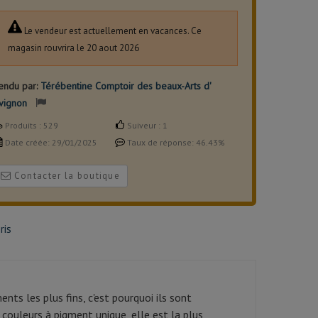
Le vendeur est actuellement en vacances. Ce
magasin rouvrira le 20 aout 2026
endu par:
Térébentine Comptoir des beaux-Arts d'
vignon
Produits :
529
Suiveur :
1
Date créée:
29/01/2025
Taux de réponse:
46.43%
Contacter la boutique
ris
s les plus fins, c'est pourquoi ils sont
 couleurs à pigment unique, elle est la plus