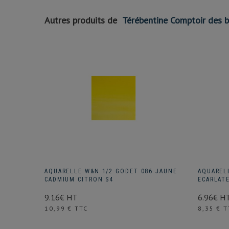
Autres produits de
Térébentine Comptoir des b
9 ORANGE
AQUARELLE W&N 1/2 GODET 086 JAUNE
AQUAREL
CADMIUM CITRON S4
ECARLATE
9.16€ HT
6.96€ H
Prix
Prix
10,99 € TTC
8,35 € T