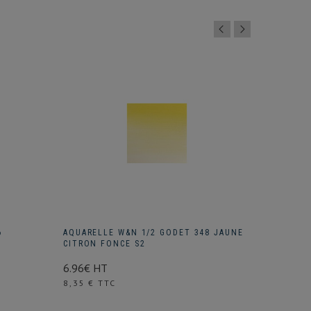
6
AQUARELLE W&N 1/2 GODET 348 JAUNE
AQUAREL
CITRON FONCE S2
VAN DYC
6.96€ HT
6.91€ H
Prix
Prix
8,35 € TTC
8,29 € 