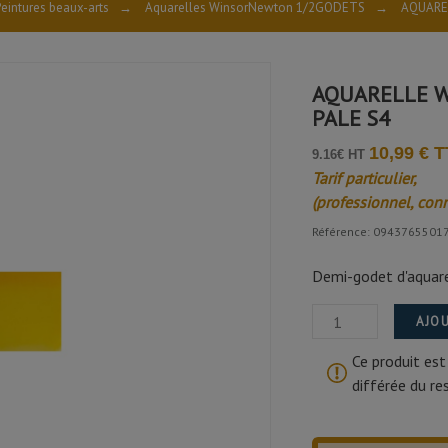
eintures beaux-arts
→
Aquarelles WinsorNewton 1/2GODETS
→
AQUARE
AQUARELLE W
PALE S4
10,99 € 
9.16€ HT
Tarif particulier,
(professionnel, con
Référence: 0943765501
Demi-godet d'aquarel
AJOU
Ce produit est
différée du r