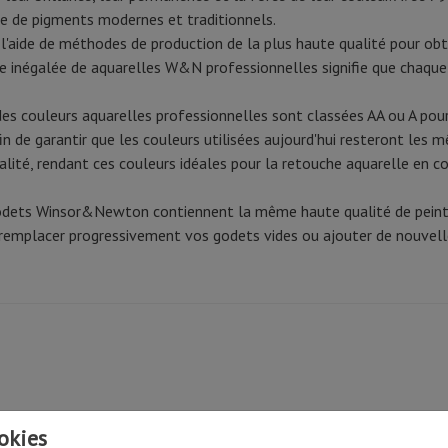
 de pigments modernes et traditionnels.
l'aide de méthodes de production de la plus haute qualité pour obt
e inégalée de aquarelles W&N professionnelles signifie que chaque 
des couleurs aquarelles professionnelles sont classées AA ou A pour
n de garantir que les couleurs utilisées aujourd'hui resteront les m
alité, rendant ces couleurs idéales pour la retouche aquarelle en c
dets Winsor&Newton contiennent la même haute qualité de peintur
remplacer progressivement vos godets vides ou ajouter de nouvell
okies