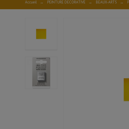
Accueil
→
PEINTURE DECORATIVE
→
BEAUX-ARTS
→
P