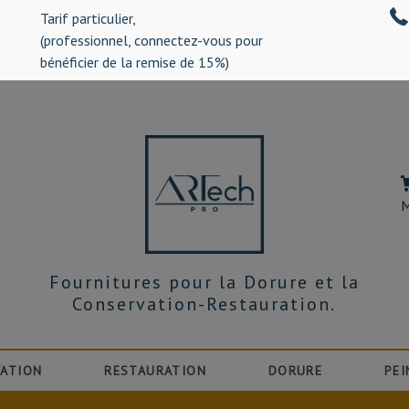
Tarif particulier,
%)
(professionnel, connectez-vous pour
bénéficier de la remise de 15%)
M
Fournitures pour la Dorure et la
Conservation-Restauration.
ATION
RESTAURATION
DORURE
PEI