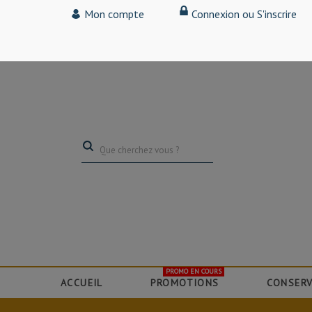
Tarif particulier,
Mon compte
Connexion ou S'inscrire
(professionnel, connectez-vous pour bénéficier de la remise de 15
PROMO EN COURS
ACCUEIL
PROMOTIONS
CONSERV