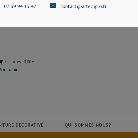
07 69 94 13 47
contact@artechpro.fr
0 articles - 0,00 €
on panier
NTURE DECORATIVE
QUI SOMMES NOUS?