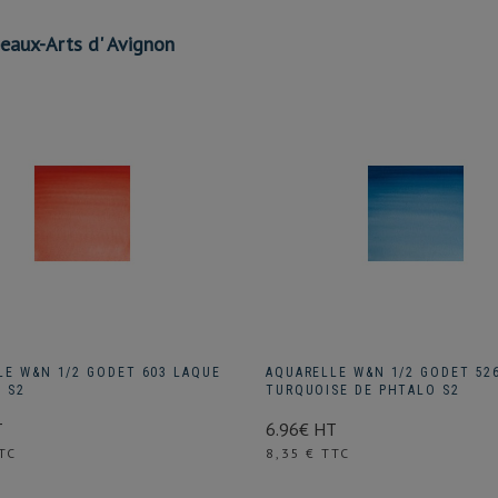
eaux-Arts d' Avignon
LE W&N 1/2 GODET 603 LAQUE
AQUARELLE W&N 1/2 GODET 52
 S2
TURQUOISE DE PHTALO S2
T
6.96€ HT
Prix
TC
8,35 € TTC