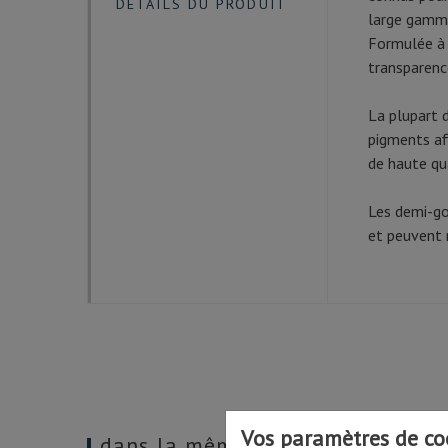
DÉTAILS DU PRODUIT
large gamme
Formulée à 
transparenc
La plupart 
pigments afi
de haute qu
Les demi-go
et peuvent 
Vos paramètres de co
dans la même catégorie