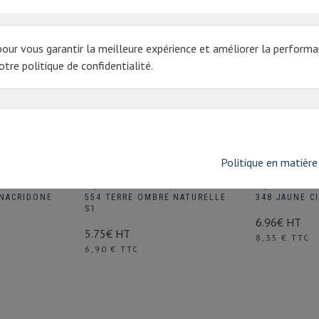
pour vous garantir la meilleure expérience et améliorer la performa
tre politique de confidentialité.
Politique en matière
/2 GODET
AQUARELLE W&N 1/2 GODET
AQUARELLE W
INACRIDONE
554 TERRE OMBRE NATURELLE
348 JAUNE C
S1
6.96€ HT
5.75€ HT
Prix
8,35 € TTC
Prix
6,90 € TTC