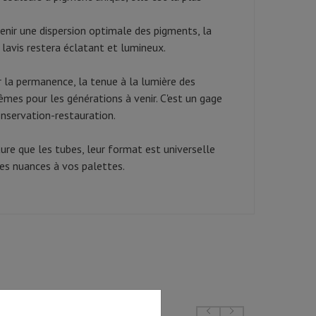
enir une dispersion optimale des pigments, la
lavis restera éclatant et lumineux.
 la permanence, la tenue à la lumière des
êmes pour les générations à venir. C'est un gage
onservation-restauration.
e que les tubes, leur format est universelle
es nuances à vos palettes.