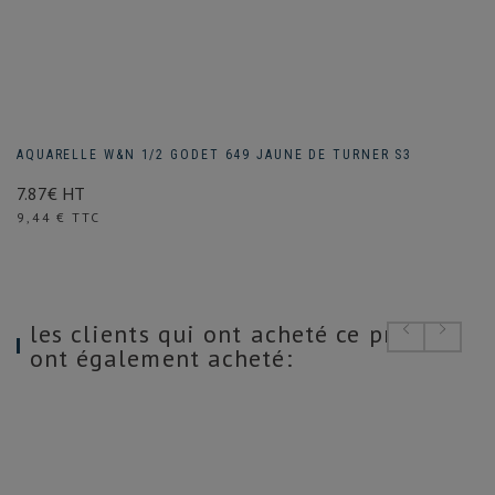
AQUARELLE W&N 1/2 GODET 649 JAUNE DE TURNER S3
7.87€ HT
Prix
9,44 € TTC
les clients qui ont acheté ce produit
ont également acheté: