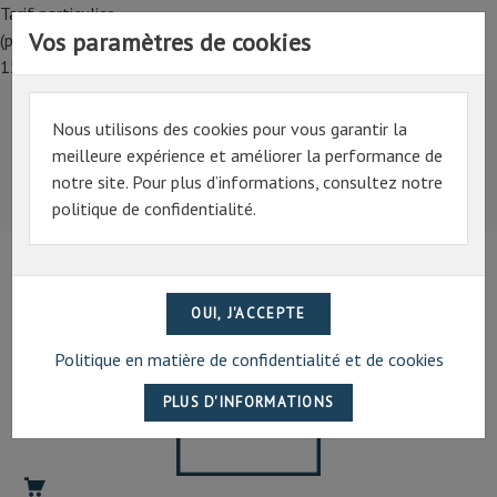
Tarif particulier,
Vos paramètres de cookies
(professionnel, connectez-vous pour bénéficier de la remise de
15%)
Nous utilisons des cookies pour vous garantir la
Tarif particulier,
meilleure expérience et améliorer la performance de
(professionnel, connectez-vous pour bénéficier de la
notre site. Pour plus d’informations, consultez notre
remise de 15%)
politique de confidentialité.
07 69 94 13 47
contact@artechpro.fr
Politique en matière de confidentialité et de cookies