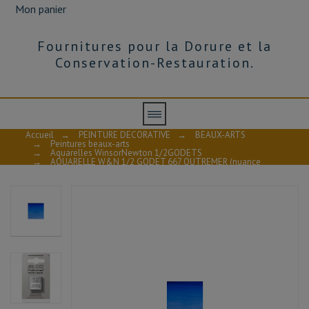
Mon panier
Fournitures pour la Dorure et la
Conservation-Restauration.
Accueil
→
PEINTURE DECORATIVE
→
BEAUX-ARTS
→
Peintures beaux-arts
→
Aquarelles WinsorNewton 1/2GODETS
→
AQUARELLE W&N 1/2 GODET 667 OUTREMER (nuance
verte) S2