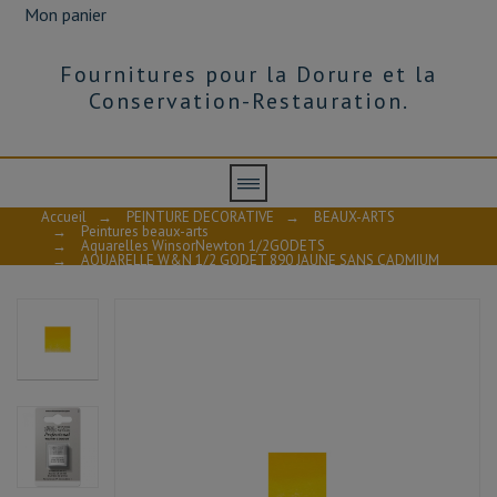
Mon panier
Fournitures pour la Dorure et la
Conservation-Restauration.
Accueil
→
PEINTURE DECORATIVE
→
BEAUX-ARTS
→
Peintures beaux-arts
→
Aquarelles WinsorNewton 1/2GODETS
→
AQUARELLE W&N 1/2 GODET 890 JAUNE SANS CADMIUM
S4