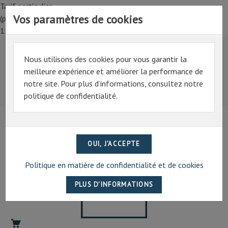
Tarif particulier,
Vos paramètres de cookies
(professionnel, connectez-vous pour bénéficier de la remise de
15%)
Nous utilisons des cookies pour vous garantir la
Tarif particulier,
meilleure expérience et améliorer la performance de
(professionnel, connectez-vous pour bénéficier de la
notre site. Pour plus d’informations, consultez notre
remise de 15%)
politique de confidentialité.
07 69 94 13 47
contact@artechpro.fr
Politique en matière de confidentialité et de cookies