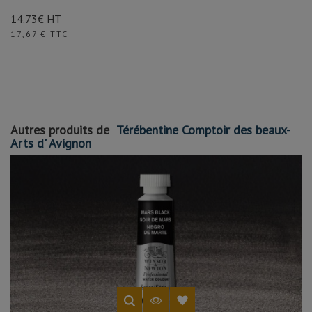
14.73€ HT
Prix
17,67 € TTC
Autres produits de
Térébentine Comptoir des beaux-
Arts d' Avignon