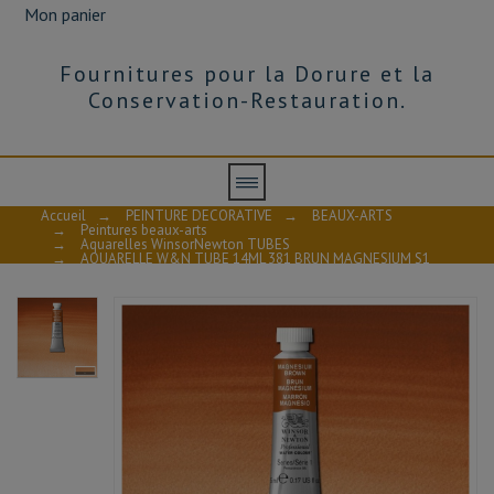
Mon panier
Fournitures pour la Dorure et la
Conservation-Restauration.
Accueil
→
PEINTURE DECORATIVE
→
BEAUX-ARTS
→
Peintures beaux-arts
→
Aquarelles WinsorNewton TUBES
→
AQUARELLE W&N TUBE 14ML 381 BRUN MAGNESIUM S1