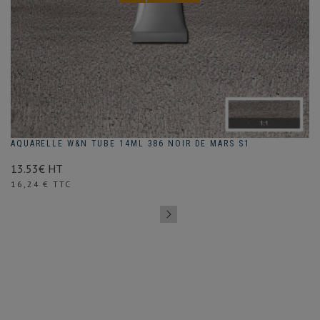
AQUARELLE W&N TUBE 14ML 386 NOIR DE MARS S1
13.53€ HT
Prix
16,24 € TTC