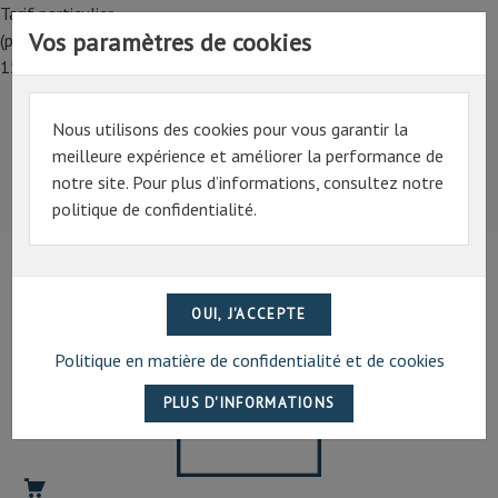
Tarif particulier,
Vos paramètres de cookies
(professionnel, connectez-vous pour bénéficier de la remise de
15%)
Nous utilisons des cookies pour vous garantir la
Tarif particulier,
meilleure expérience et améliorer la performance de
(professionnel, connectez-vous pour bénéficier de la
notre site. Pour plus d’informations, consultez notre
remise de 15%)
politique de confidentialité.
07 69 94 13 47
contact@artechpro.fr
Politique en matière de confidentialité et de cookies