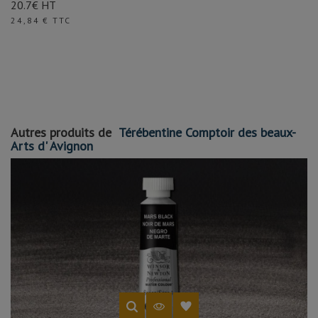
20.7€ HT
Prix
24,84 € TTC
Autres produits de
Térébentine Comptoir des beaux-
Arts d' Avignon