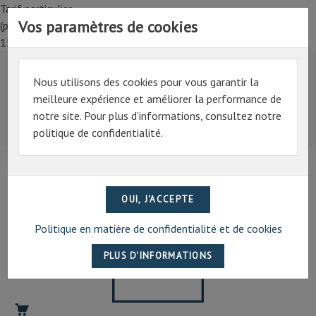
Tarif particulier,
Vos paramètres de cookies
(professionnel, connectez-vous pour bénéficier de la remise de
15%)
Nous utilisons des cookies pour vous garantir la
Tarif particulier,
meilleure expérience et améliorer la performance de
(professionnel, connectez-vous pour bénéficier de la
notre site. Pour plus d’informations, consultez notre
remise de 15%)
politique de confidentialité.
07 69 94 13 47
contact@artechpro.fr
Politique en matière de confidentialité et de cookies