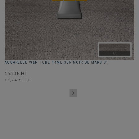
AQUARELLE W&N TUBE 14ML 386 NOIR DE MARS S1
13.53€ HT
Prix
16,24 € TTC