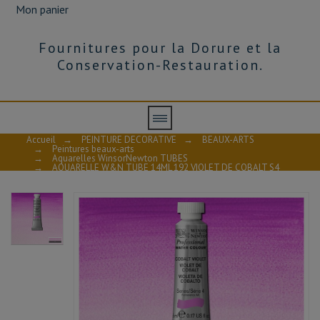
Mon panier
Fournitures pour la Dorure et la
Conservation-Restauration.
Accueil
→
PEINTURE DECORATIVE
→
BEAUX-ARTS
→
Peintures beaux-arts
→
Aquarelles WinsorNewton TUBES
→
AQUARELLE W&N TUBE 14ML 192 VIOLET DE COBALT S4