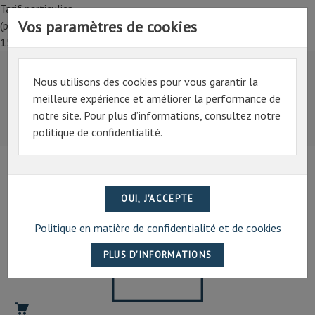
Tarif particulier,
Vos paramètres de cookies
(professionnel, connectez-vous pour bénéficier de la remise de
15%)
Nous utilisons des cookies pour vous garantir la
Tarif particulier,
meilleure expérience et améliorer la performance de
(professionnel, connectez-vous pour bénéficier de la
notre site. Pour plus d’informations, consultez notre
remise de 15%)
politique de confidentialité.
07 69 94 13 47
contact@artechpro.fr
Politique en matière de confidentialité et de cookies