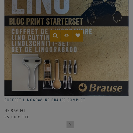
COFFRET LINOGRAVURE BRAUSE COMPLET
45.83€ HT
Prix
55,00 € TTC