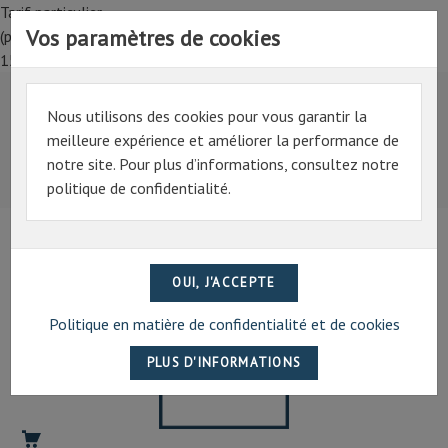
Tarif particulier,
Vos paramètres de cookies
(professionnel, connectez-vous pour bénéficier de la remise de
15%)
Nous utilisons des cookies pour vous garantir la
Tarif particulier,
meilleure expérience et améliorer la performance de
(professionnel, connectez-vous pour bénéficier de la
notre site. Pour plus d’informations, consultez notre
remise de 15%)
politique de confidentialité.
07 69 94 13 47
contact@artechpro.fr
Politique en matière de confidentialité et de cookies