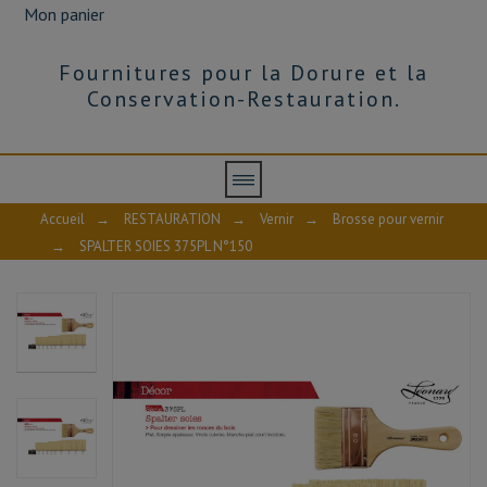
Mon panier
Fournitures pour la Dorure et la
Conservation-Restauration.
Accueil
→
RESTAURATION
→
Vernir
→
Brosse pour vernir
→
SPALTER SOIES 375PL N°150