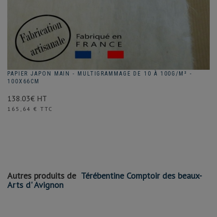
PAPIER JAPON MAIN - MULTIGRAMMAGE DE 10 À 100G/M² -
100X66CM
138.03€ HT
Prix
165,64 € TTC
Autres produits de
Térébentine Comptoir des beaux-
Arts d' Avignon