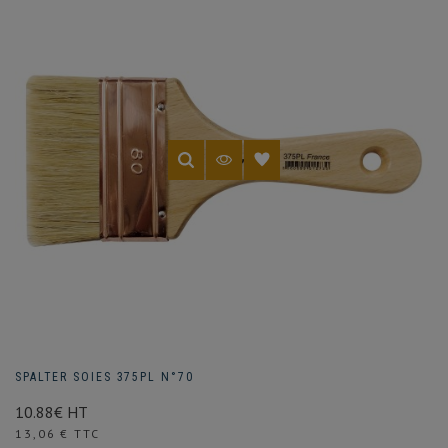
SPALTER SOIES 375PL N°70
10.88€ HT
Prix
13,06 € TTC